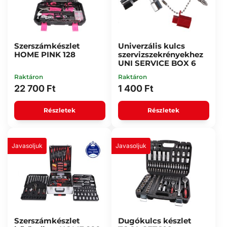
Szerszámkészlet
Univerzális kulcs
HOME PINK 128
szervizszekrényekhez
UNI SERVICE BOX 6
Raktáron
Raktáron
22 700 Ft
1 400 Ft
Részletek
Részletek
Javasoljuk
Javasoljuk
Szerszámkészlet
Dugókulcs készlet