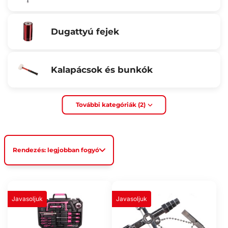
Dugattyú fejek
Kalapácsok és bunkók
További kategóriák (2)
Rendezés: legjobban fogyó
Javasoljuk
Javasoljuk