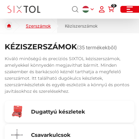
0
Szerszámok
Kéziszerszámok
KÉZISZERSZÁMOK
(
35
termékekből)
Kiváló minőségű és precíziós SIXTOL kéziszerszámok,
amelyekkel könnyedén megjavíthat bármit. Minden
szakember és barkácsoló kéznél tarthatja a megfelelő
szerszámot. Itt található dugókulcs készletek,
szerszámkészletek és egyéb eszközök a könnyű és pontos
javításokhoz és szerelésekhez.
Dugattyú készletek
Csavarkulcsok