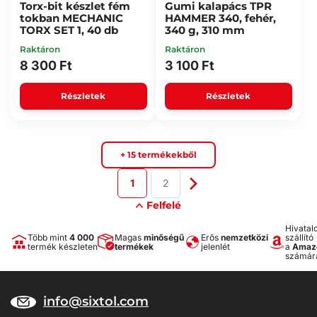
Torx-bit készlet fém
Gumi kalapács TPR
tokban MECHANIC
HAMMER 340, fehér,
TORX SET 1, 40 db
340 g, 310 mm
Raktáron
Raktáron
8 300 Ft
3 100 Ft
Részletek
Részletek
+ 15 termékekből
1
2
Felfelé
Hivatal
Több mint
4 000
Magas
minőségű
Erős
nemzetközi
szállító
termék készleten
termékek
jelenlét
a
Amaz
számár
info@sixtol.com