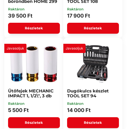
bőröndben HOME 299
TOOL SET 108
Raktáron
Raktáron
39 500 Ft
17 900 Ft
Részletek
Részletek
Javasoljuk
Javasoljuk
Ütőfejek MECHANIC
Dugókulcs készlet
IMPACT 1, 1/2\", 3 db
TOOL SET 94
Raktáron
Raktáron
5 500 Ft
14 000 Ft
Részletek
Részletek