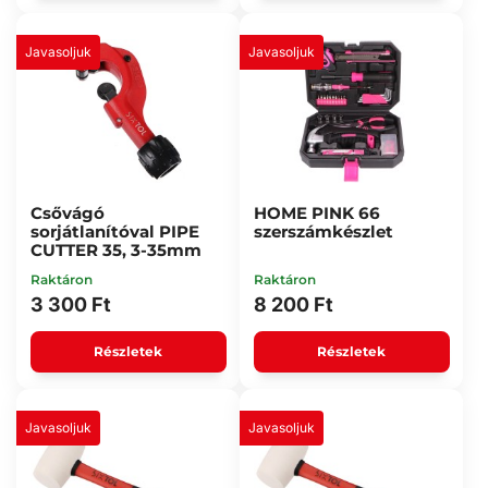
Javasoljuk
Javasoljuk
Csővágó
HOME PINK 66
sorjátlanítóval PIPE
szerszámkészlet
CUTTER 35, 3-35mm
Raktáron
Raktáron
3 300 Ft
8 200 Ft
Részletek
Részletek
Javasoljuk
Javasoljuk