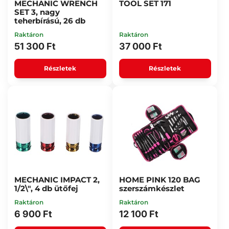
MECHANIC WRENCH
TOOL SET 171
SET 3, nagy
teherbírású, 26 db
Raktáron
Raktáron
51 300 Ft
37 000 Ft
Részletek
Részletek
MECHANIC IMPACT 2,
HOME PINK 120 BAG
1/2\", 4 db ütőfej
szerszámkészlet
Raktáron
Raktáron
6 900 Ft
12 100 Ft