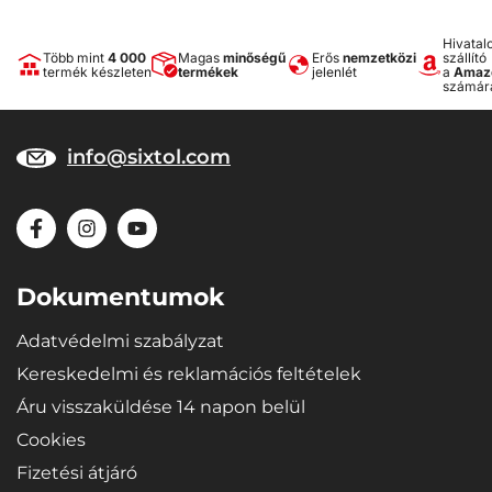
Hivatal
Több mint
4 000
Magas
minőségű
Erős
nemzetközi
szállító
termék készleten
termékek
jelenlét
a
Amaz
számár
info@sixtol.com
Dokumentumok
Adatvédelmi szabályzat
Kereskedelmi és reklamációs feltételek
Áru visszaküldése 14 napon belül
Cookies
Fizetési átjáró