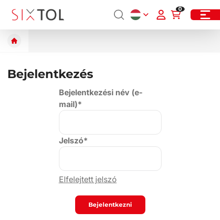
0
Bejelentkezés
Bejelentkezési név (e-
mail)*
Jelszó*
Elfelejtett jelszó
Bejelentkezni