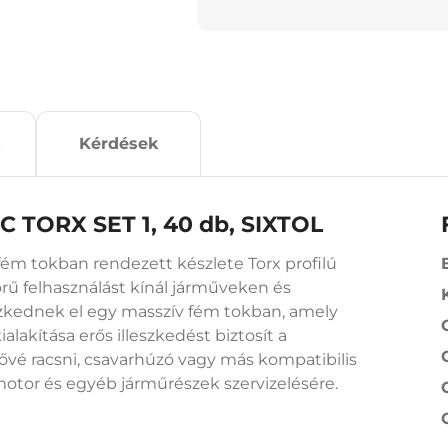
Kérdések
C TORX SET 1, 40 db, SIXTOL
ém tokban rendezett készlete Torx profilú
örű felhasználást kínál járműveken és
zkednek el egy masszív fém tokban, amely
alakítása erős illeszkedést biztosít a
ővé racsni, csavarhúzó vagy más kompatibilis
 motor és egyéb járműrészek szervizelésére.