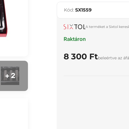
Kód:
SX1559
A terméket a Sixtol kere
Raktáron
8 300 Ft
beleértve az áf
+ 2