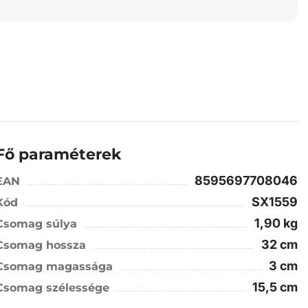
Fő paraméterek
8595697708046
EAN
SX1559
Kód
1,90 kg
Csomag súlya
32 cm
Csomag hossza
3 cm
Csomag magassága
15,5 cm
Csomag szélessége