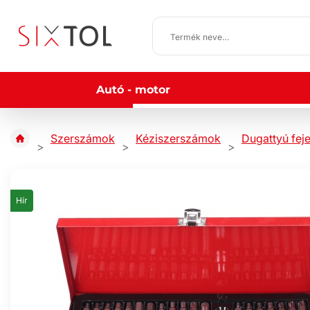
Autó - motor
Szerszámok
Kéziszerszámok
Dugattyú fej
Hír