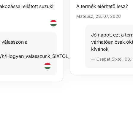
akozással ellátott suzuki
A termék elérhető lesz?
Mateusz, 28. 07. 2026
Jó napot, ezt a te
, válasszon a
várhatóan csak ok
kívánok
files/h/Hogyan_valasszunk_SIXTOL_keresztrudat_HU.pdfKöszö
— Csapat Sixtol, 03.