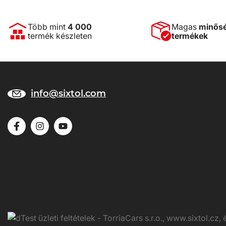
Több mint
4 000
Magas
minős
termék készleten
termékek
info@sixtol.com