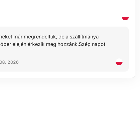
rméket már megrendeltük, de a szállítmánya
tóber elején érkezik meg hozzánk.Szép napot
nöm
 08. 2026