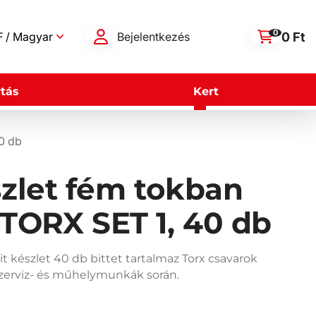
0
0 Ft
 / Magyar
Bejelentkezés
tás
Kert
0 db
szlet fém tokban
ORX SET 1, 40 db
 készlet 40 db bittet tartalmaz Torx csavarok
zerviz- és műhelymunkák során.