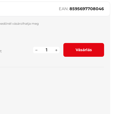
EAN:
8595697708046
skedőnél vásárolhatja meg
–
+
Vásárlás
át