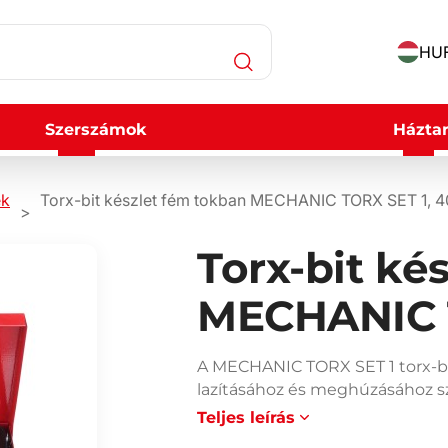
HUF
Szerszámok
Háztar
ek
Torx-bit készlet fém tokban MECHANIC TORX SET 1, 4
Torx-bit ké
MECHANIC T
A MECHANIC TORX SET 1 torx-bit
lazításához és meghúzásához s
Teljes leírás