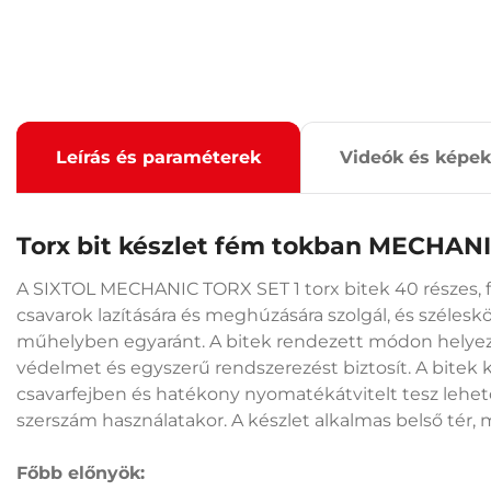
Leírás és paraméterek
Videók és képek
Torx bit készlet fém tokban MECHANI
A SIXTOL MECHANIC TORX SET 1 torx bitek 40 részes, f
csavarok lazítására és meghúzására szolgál, és szélesk
műhelyben egyaránt. A bitek rendezett módon helye
védelmet és egyszerű rendszerezést biztosít. A bitek ki
csavarfejben és hatékony nyomatékátvitelt tesz lehet
szerszám használatakor. A készlet alkalmas belső tér,
Főbb előnyök: