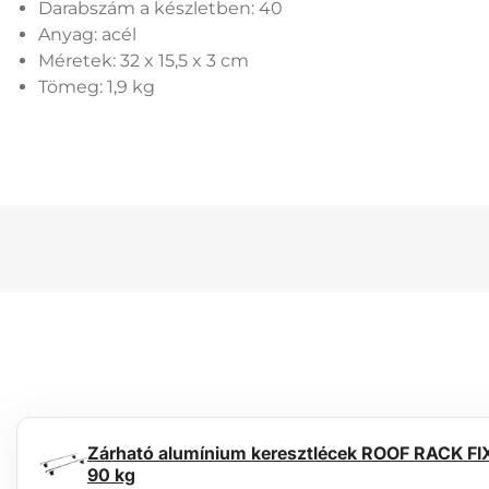
Darabszám a készletben: 40
Anyag: acél
Méretek: 32 x 15,5 x 3 cm
Tömeg: 1,9 kg
Zárható alumínium keresztlécek ROOF RACK FIX 
90 kg