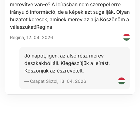
1x 17 mm ütőfej
merevítve van-e? A leírásban nem szerepel erre
1x 19 mm ütőfej
irányuló információ, de a képek azt sugallják. Olyan
1x 21 mm ütőfej
huzatot keresek, aminek merev az alja.Köszönöm a
1x 22 mm ütőfej
Műanyag koffer
válaszukat!Regina
Műszaki adatok:
Regina, 12. 04. 2026
Méretek: 17, 19, 21, 22 mm
Csatlakozás: 1/2\"
Fejek hossza: 78 mm
Jó napot, igen, az alsó rész merev
Anyag: rendkívül ellenálló króm-molibdén acél (CrMo)
deszkákból áll. Kiegészítjük a leírást.
Készlet mérete:
Köszönjük az észrevételt.
Tömeg
— Csapat Sixtol, 13. 04. 2026