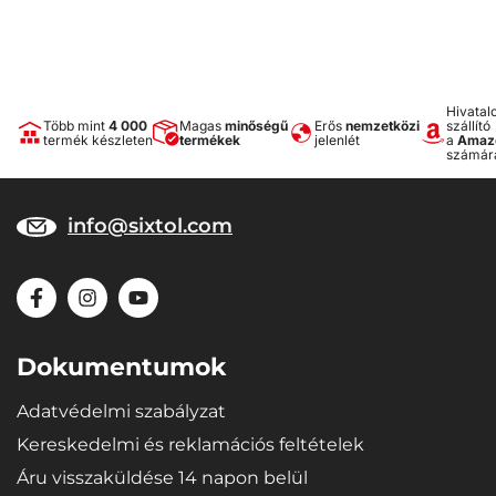
Hivatal
Több mint
4 000
Magas
minőségű
Erős
nemzetközi
szállító
termék készleten
termékek
jelenlét
a
Amaz
számár
info@sixtol.com
Dokumentumok
Adatvédelmi szabályzat
Kereskedelmi és reklamációs feltételek
Áru visszaküldése 14 napon belül