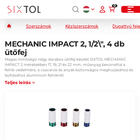
0
Szerszámok
Kéziszerszámok
Dugattyú fej
MECHANIC IMPACT 2, 1/2\", 4 db
ütőfej
Magas minőségű négy darabos ütőfej készlet SIXTOL MECHANIC
IMPACT 2 méretekben 17, 19, 21 és 22 mm, műanyag bevonattal a
felnik védelmére, a csavarok és anyák biztonságos meghúzásához és
lazításához aluminium felniknél.
Teljes leírás