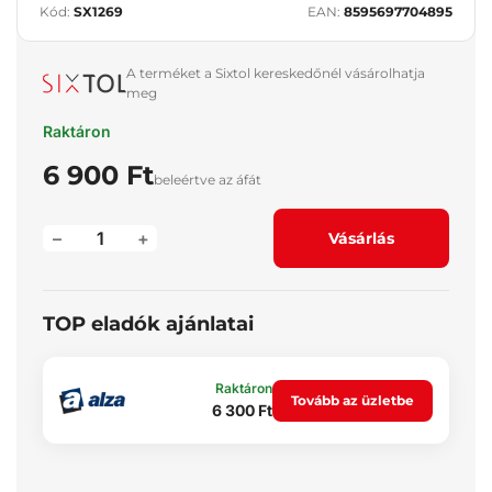
Kód:
SX1269
EAN:
8595697704895
A terméket a Sixtol kereskedőnél vásárolhatja
meg
Raktáron
6 900 Ft
beleértve az áfát
–
+
Vásárlás
TOP eladók ajánlatai
Raktáron
Tovább az üzletbe
6 300 Ft