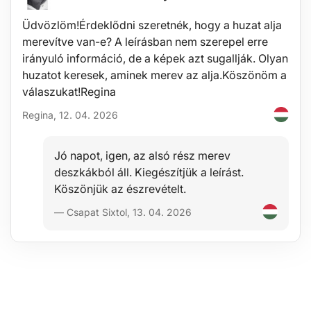
Hangtalan működés
Kompakt méret
Üdvözlöm!Érdeklődni szeretnék, hogy a huzat alja
Ehhez a diffúzorhoz nincs szükség vattapálcára
merevítve van-e? A leírásban nem szerepel erre
Műszaki jellemzők:
irányuló információ, de a képek azt sugallják. Olyan
Tartály térfogata: 200 ml
huzatot keresek, aminek merev az alja.Köszönöm a
Elpárologtatás: 20 – 30 ml / h
válaszukat!Regina
Üzemi feszültség: 5 V
Teljesítmény: 6 W
Regina, 12. 04. 2026
Automatikus kikapcsolás: a víz teljes elpárolgása után
Méret: 16,5 x 10,5 x 10,5 cm
Súly: 168 g
Jó napot, igen, az alsó rész merev
Tápellátás: USB-kábellel DC 5V
Anyag: PP (polipropilén), ABS
deszkákból áll. Kiegészítjük a leírást.
Tápkábel hossza: 97 cm
Köszönjük az észrevételt.
Szín: fehér fényes
— Csapat Sixtol, 13. 04. 2026
A csomag tartalma:
1x diffúzor
1x USB tápkábel
Figyelmeztetés:
Aromaanyagként csak természetes illóolajokat használjon, más
kémiai anyagok nélkül