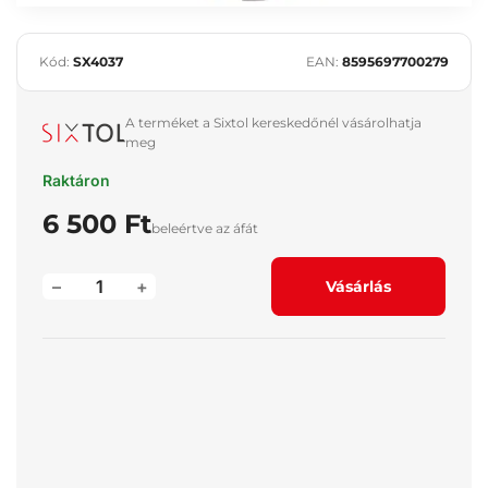
Kód:
SX4037
EAN:
8595697700279
A terméket a Sixtol kereskedőnél vásárolhatja
meg
Raktáron
6 500 Ft
beleértve az áfát
–
+
Vásárlás