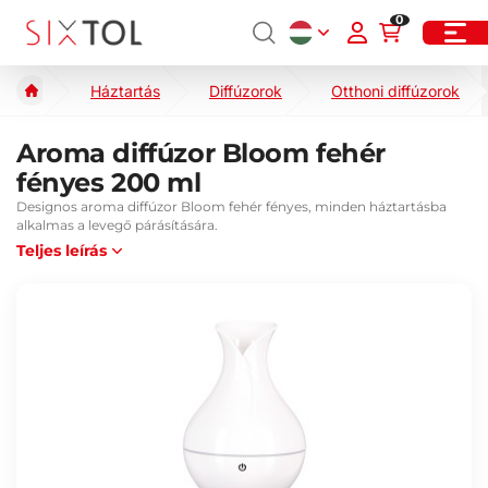
0
Háztartás
Diffúzorok
Otthoni diffúzorok
Aroma diffúzor Bloom fehér
fényes 200 ml
Designos aroma diffúzor Bloom fehér fényes, minden háztartásba
alkalmas a levegő párásítására.
Teljes leírás