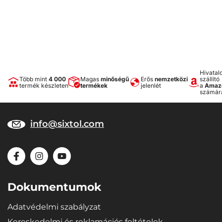
Ne töltsön a készülékbe forró vagy ásványvizet
A párolgáshoz nem használnak vattapálcákat
Hivatal
Több mint
4 000
Magas
minőségű
Erős
nemzetközi
szállító
termék készleten
termékek
jelenlét
a
Amaz
számár
info@sixtol.com
Dokumentumok
Adatvédelmi szabályzat
Kereskedelmi és reklamációs feltételek