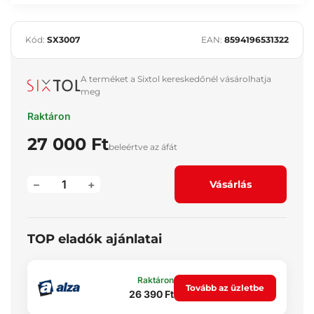
Kód:
SX3007
EAN:
8594196531322
A terméket a Sixtol kereskedőnél vásárolhatja
meg
Raktáron
27 000 Ft
beleértve az áfát
–
+
Vásárlás
TOP eladók ajánlatai
Raktáron
Tovább az üzletbe
26 390 Ft