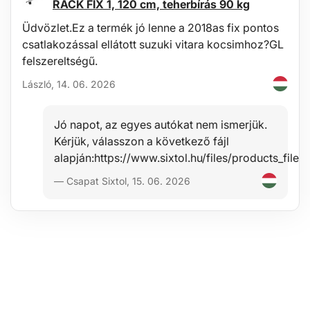
RACK FIX 1, 120 cm, teherbírás 90 kg
Üdvözlet.Ez a termék jó lenne a 2018as fix pontos
csatlakozással ellátott suzuki vitara kocsimhoz?GL
felszereltségű.
László, 14. 06. 2026
Jó napot, az egyes autókat nem ismerjük.
Kérjük, válasszon a következő fájl
alapján:https://www.sixtol.hu/files/products_f
— Csapat Sixtol, 15. 06. 2026