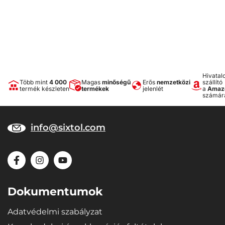
Hivatal
Több mint
4 000
Magas
minőségű
Erős
nemzetközi
szállító
termék készleten
termékek
jelenlét
a
Amaz
számár
info@sixtol.com
Dokumentumok
Adatvédelmi szabályzat