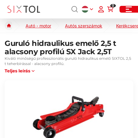
0
Autó - motor
Autós szerszámok
Kerékcser
Guruló hidraulikus emelő 2,5 t
alacsony profilú SX Jack 2,5T
Kiváló minőségű professzionális guruló hidraulikus emelő SIXTOL 2,5
t teherbírással - alacsony profilú.
Teljes leírás