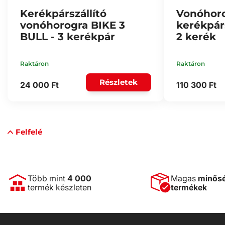
Kerékpárszállító
Vonóhoro
vonóhorogra BIKE 3
kerékpárs
BULL - 3 kerékpár
2 kerék
Raktáron
Raktáron
Részletek
24 000 Ft
110 300 Ft
Felfelé
Több mint
4 000
Magas
minős
termék készleten
termékek