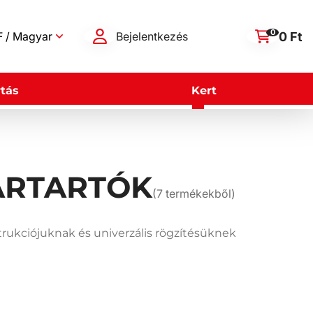
0
0 Ft
 / Magyar
Bejelentkezés
tás
Kert
ÁRTARTÓK
(
7
termékekből)
rukciójuknak és univerzális rögzítésüknek