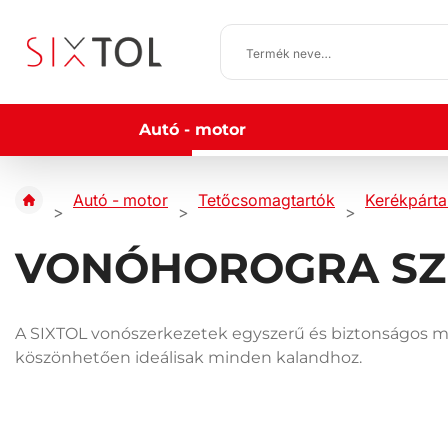
Autó - motor
Autó - motor
Tetőcsomagtartók
Kerékpárta
VONÓHOROGRA SZ
A SIXTOL vonószerkezetek egyszerű és biztonságos mód
köszönhetően ideálisak minden kalandhoz.