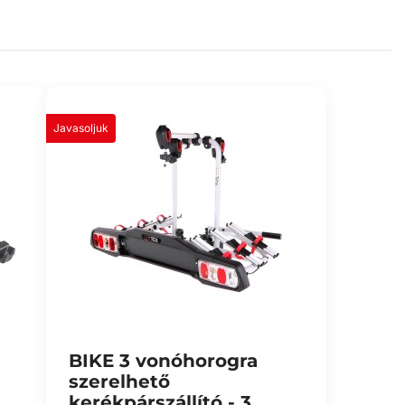
Javasoljuk
BIKE 3 vonóhorogra
szerelhető
kerékpárszállító - 3