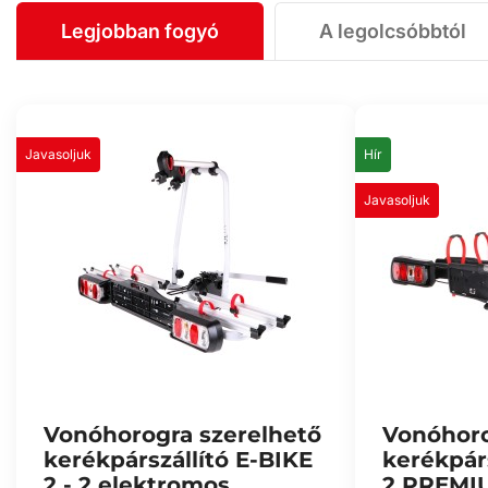
Legjobban fogyó
A legolcsóbbtól
Javasoljuk
Hír
Javasoljuk
Vonóhorogra szerelhető
Vonóhoro
kerékpárszállító E-BIKE
kerékpárs
2 - 2 elektromos
2 PREMIU