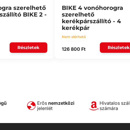
gra szerelhető
BIKE 4 vonóhorogra
zállító BIKE 2 -
szerelhető
kerékpárszállító - 4
kerékpár
Nem elérhető
Részletek
Részletek
126 800 Ft
égű
Erős
nemzetközi
Hivatalos szál
jelenlét
számára