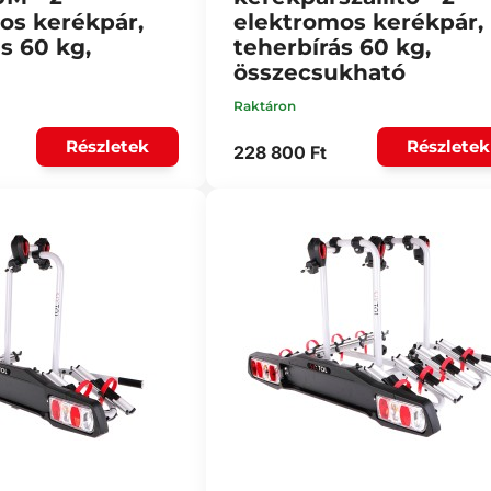
os kerékpár,
elektromos kerékpár,
s 60 kg,
teherbírás 60 kg,
összecsukható
Raktáron
Részletek
Részletek
228 800 Ft