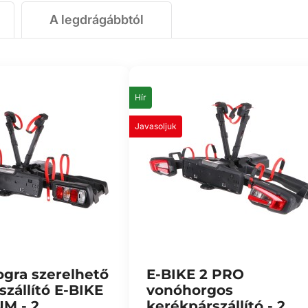
A legdrágábbtól
Hír
Javasoljuk
gra szerelhető
E-BIKE 2 PRO
zállító E-BIKE
vonóhorgos
M - 2
kerékpárszállító - 2