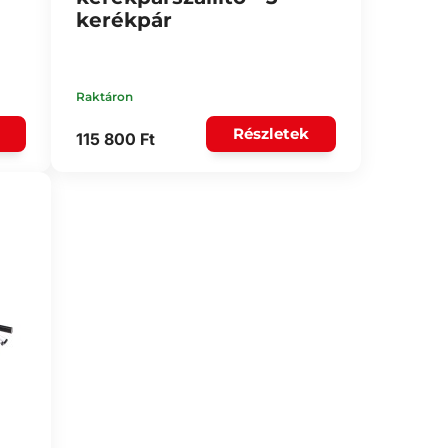
kerékpár
Raktáron
Részletek
115 800 Ft