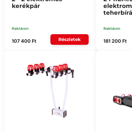
kerékpár
elektrom
teherbírá
Raktáron
Raktáron
Részletek
107 400 Ft
181 200 Ft