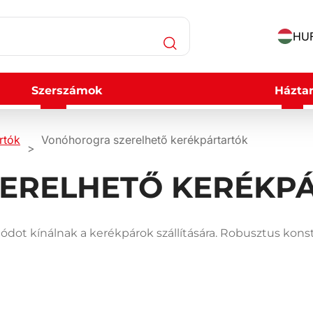
HUF
Szerszámok
Háztar
rtók
Vonóhorogra szerelhető kerékpártartók
ERELHETŐ KERÉKP
ot kínálnak a kerékpárok szállítására. Robusztus konst