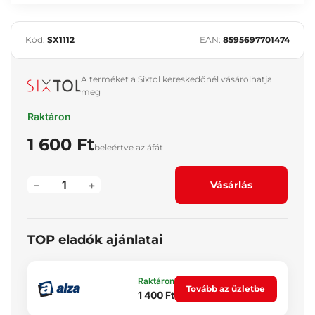
Kód:
SX1112
EAN:
8595697701474
A terméket a Sixtol kereskedőnél vásárolhatja
meg
Raktáron
1 600 Ft
beleértve az áfát
–
+
Vásárlás
TOP eladók ajánlatai
Raktáron
Tovább az üzletbe
1 400 Ft