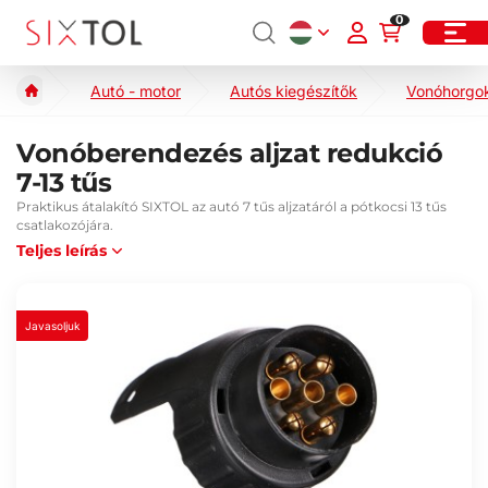
0
Autó - motor
Autós kiegészítők
Vonóhorgok
Vonóberendezés aljzat redukció
7-13 tűs
Praktikus átalakító SIXTOL az autó 7 tűs aljzatáról a pótkocsi 13 tűs
csatlakozójára.
Teljes leírás
Javasoljuk