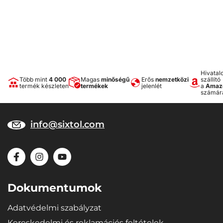
Hivatal
Több mint
4 000
Magas
minőségű
Erős
nemzetközi
szállító
termék készleten
termékek
jelenlét
a
Amaz
számár
info@sixtol.com
Dokumentumok
Adatvédelmi szabályzat
Kereskedelmi és reklamációs feltételek