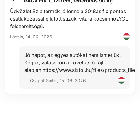
RACK FIX 1, 120 cm, teherbírás 90 kg
Üdvözlet.Ez a termék jó lenne a 2018as fix pontos
csatlakozással ellátott suzuki vitara kocsimhoz?GL
felszereltségű.
László, 14. 06. 2026
Jó napot, az egyes autókat nem ismerjük.
Kérjük, válasszon a következő fájl
alapján:https://www.sixtol.hu/files/products_f
— Csapat Sixtol, 15. 06. 2026