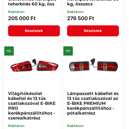
teherbírás 60 kg, öss
kg, összecs
Raktáron
Raktáron
205 000 Ft
276 500 Ft
Részletek
Részletek
Hír
Hír
Világítókészlet
Lámpaszett kábellel és
kábellel és 13 tűs
13 tűs csatlakozóval az
csatlakozóval E-BIKE
E-BIKE PREMIUM
PRO
kerékpárszállítóhoz -
kerékpárszállítóhoz -
pótalkatrész
cserealkatrész
Raktáron
Raktáron