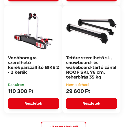
Vonóhorogra
Tetőre szerelhető sí-,
szerelhető
snowboard- és
kerékpárszállító BIKE 2
wakeboard-tartó zárral
- 2 kerék
ROOF SKI, 76 cm,
teherbírás 35 kg
Raktáron
Nem elérhető
110 300 Ft
29 600 Ft
Részletek
Részletek
+ 7 termékekből