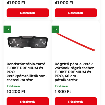
41 900 Ft
41 900 Ft
Részletek
Részletek
Hír
Hír
Rendszámtábla-tartó
Rögzítő pánt a kerék
E-BIKE PREMIUM és
vázának rögzítéséhez
PRO
E-BIKE PREMIUM és
kerékpárszállítókhoz -
PRO, 46 cm -
cserealkatrész
pótalkatrész
Raktáron
Raktáron
10 200 Ft
1 800 Ft
Részletek
Részletek