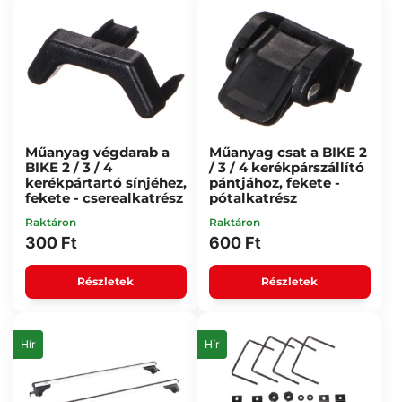
Műanyag végdarab a
Műanyag csat a BIKE 2
BIKE 2 / 3 / 4
/ 3 / 4 kerékpárszállító
kerékpártartó sínjéhez,
pántjához, fekete -
fekete - cserealkatrész
pótalkatrész
Raktáron
Raktáron
300 Ft
600 Ft
Részletek
Részletek
Hír
Hír