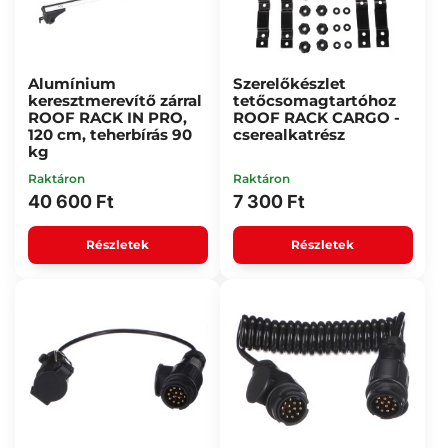
Alumínium
Szerelőkészlet
keresztmerevítő zárral
tetőcsomagtartóhoz
ROOF RACK IN PRO,
ROOF RACK CARGO -
120 cm, teherbírás 90
cserealkatrész
kg
Raktáron
Raktáron
40 600 Ft
7 300 Ft
Részletek
Részletek