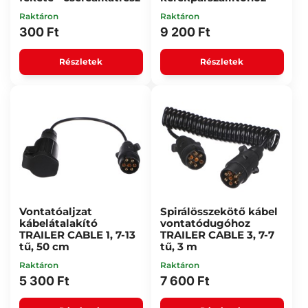
Raktáron
Raktáron
300 Ft
9 200 Ft
Részletek
Részletek
Vontatóaljzat
Spirálösszekötő kábel
kábelátalakító
vontatódugóhoz
TRAILER CABLE 1, 7-13
TRAILER CABLE 3, 7-7
tű, 50 cm
tű, 3 m
Raktáron
Raktáron
5 300 Ft
7 600 Ft