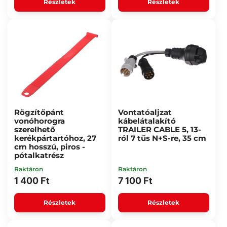
Részletek
Részletek
Rögzítőpánt
Vontatóaljzat
vonóhorogra
kábelátalakító
szerelhető
TRAILER CABLE 5, 13-
kerékpártartóhoz, 27
ról 7 tűs N+S-re, 35 cm
cm hosszú, piros -
pótalkatrész
Raktáron
Raktáron
1 400 Ft
7 100 Ft
Részletek
Részletek