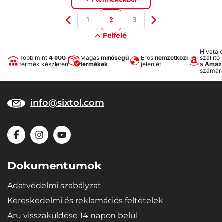
1
2
3
Felfelé
Hivatal
Több mint
4 000
Magas
minőségű
Erős
nemzetközi
szállító
termék készleten
termékek
jelenlét
a
Amaz
számár
info@sixtol.com
Dokumentumok
Adatvédelmi szabályzat
Kereskedelmi és reklamációs feltételek
Áru visszaküldése 14 napon belül