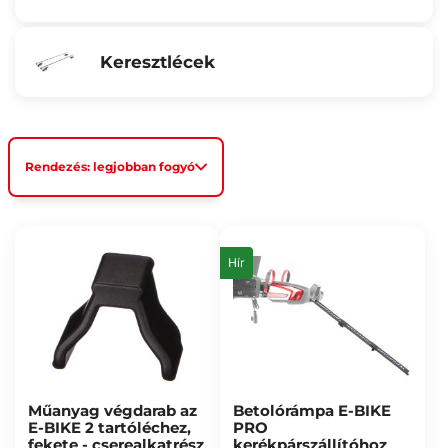
Keresztlécek
Rendezés: legjobban fogyó
Hír
Műanyag végdarab az
Betolórámpa E-BIKE
E-BIKE 2 tartóléchez,
PRO
fekete - cserealkatrész
kerékpárszállítóhoz