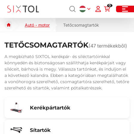
0
Autó - motor
Tetőcsomagtartók
TETŐCSOMAGTARTÓK
(
47
termékekből)
A megbízható SIXTOL kerékpár- és síléctartóinkkal
könnyedén és biztonságosan szállíthatja kerékpárjait vagy
síléceit, bárhová is megy. Válassza tartónkat, és induljon el
a következő kalandra. Ebben a kategóriában megtalálhatók
a vonóhorogra szerelhető, csomagtartóra szerelhető, tetőre
szerelhető és sítartók, valamint pótalkatrészek.
Kerékpártartók
Sítartók