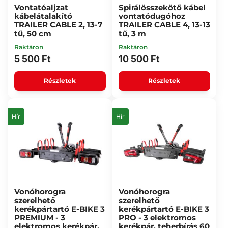
Vontatóaljzat
Spirálösszekötő kábel
kábelátalakító
vontatódugóhoz
TRAILER CABLE 2, 13-7
TRAILER CABLE 4, 13-13
tű, 50 cm
tű, 3 m
Raktáron
Raktáron
5 500 Ft
10 500 Ft
Részletek
Részletek
Hír
Hír
Vonóhorogra
Vonóhorogra
szerelhető
szerelhető
kerékpártartó E-BIKE 3
kerékpártartó E-BIKE 3
PREMIUM - 3
PRO - 3 elektromos
elektromos kerékpár,
kerékpár, teherbírás 60