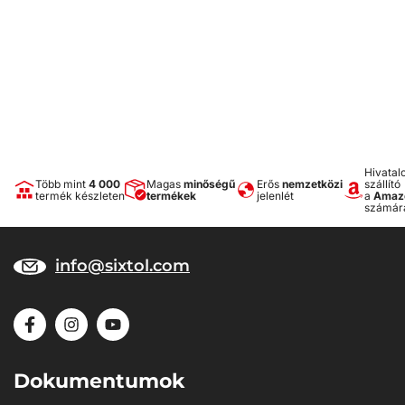
Hivatal
Több mint
4 000
Magas
minőségű
Erős
nemzetközi
szállító
termék készleten
termékek
jelenlét
a
Amaz
számár
info@sixtol.com
Dokumentumok