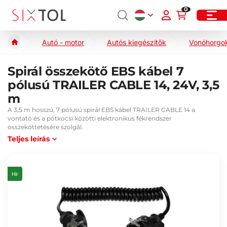
0
Autó - motor
Autós kiegészítők
Vonóhorgok
Spirál összekötő EBS kábel 7
pólusú TRAILER CABLE 14, 24V, 3,5
m
A 3,5 m hosszú, 7 pólusú spirál EBS kábel TRAILER CABLE 14 a
vontató és a pótkocsi közötti elektronikus fékrendszer
összeköttetésére szolgál.
Teljes leírás
Hír