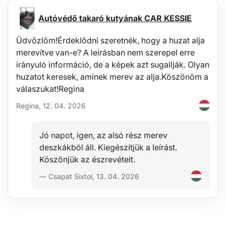
Megbízható EBS jelátvitel
Autóvédő takaró kutyának CAR KESSIE
Felhasználás:
A vontató és a pótkocsi EBS rendszerének összekötése
Üdvözlöm!Érdeklődni szeretnék, hogy a huzat alja
A fékek vezérlőjelek átvitele
merevítve van-e? A leírásban nem szerepel erre
Teherszállítás és logisztika
irányuló információ, de a képek azt sugallják. Olyan
Járművek napi használata
huzatot keresek, aminek merev az alja.Köszönöm a
A csomag tartalma:
válaszukat!Regina
1× spirál összekötő EBS kábel, 7 pólusú
Regina, 12. 04. 2026
Műszaki adatok:
Típus: 7 pólusú (EBS)
• 2x aljzat:
Jó napot, igen, az alsó rész merev
- A csatlakozó hossza: 14,8 cm
deszkákból áll. Kiegészítjük a leírást.
- Belső átmérő: 42 mm
Köszönjük az észrevételt.
- Érintkezők száma: 7
Feszültség: 24V
— Csapat Sixtol, 13. 04. 2026
Hossz: 3,5 m
Súly: 1,4 kg
Csomagméret: 25 x 10 x 30 cm