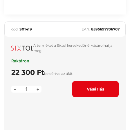
Kód:
SX1419
EAN:
8595697706707
A terméket a Sixtol kereskedőnél vásárolhatja
meg
Raktáron
22 300 Ft
beleértve az áfát
–
+
Vásárlás