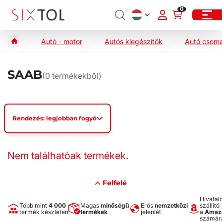
0
Autó - motor
Autós kiegészítők
Autó csoma
SAAB
(
0
termékekből)
Rendezés: legjobban fogyó
Nem találhatóak termékek.
Felfelé
Hivatal
Több mint
4 000
Magas
minőségű
Erős
nemzetközi
szállító
termék készleten
termékek
jelenlét
a
Amaz
számár