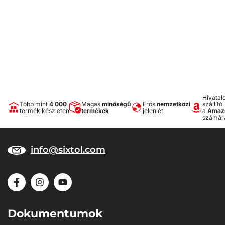
Hivatal
Több mint
4 000
Magas
minőségű
Erős
nemzetközi
szállító
termék készleten
termékek
jelenlét
a
Amaz
számár
info@sixtol.com
Dokumentumok