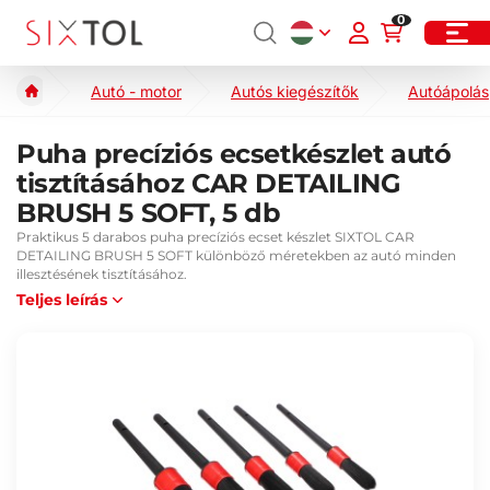
0
Autó - motor
Autós kiegészítők
Autóápolás
Puha precíziós ecsetkészlet autó
tisztításához CAR DETAILING
BRUSH 5 SOFT, 5 db
Praktikus 5 darabos puha precíziós ecset készlet SIXTOL CAR
DETAILING BRUSH 5 SOFT különböző méretekben az autó minden
illesztésének tisztításához.
Teljes leírás