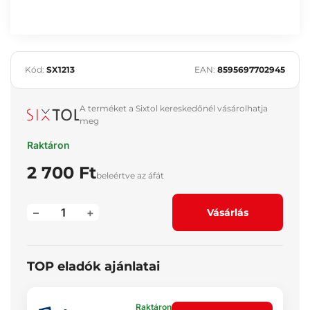
Kód:
SX1213
EAN:
8595697702945
A terméket a Sixtol kereskedőnél vásárolhatja
meg
Raktáron
2 700 Ft
beleértve az áfát
–
+
Vásárlás
TOP eladók ajánlatai
Raktáron