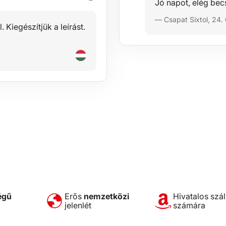
Jó napot, elég bec
— Csapat Sixtol, 24.
 Kiegészítjük a leírást.
égű
Erős
nemzetközi
Hivatalos szál
jelenlét
számára