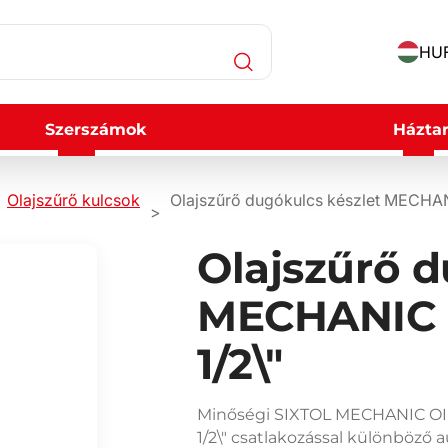
HUF
Szerszámok
Háztar
Olajszűrő kulcsok
Olajszűrő dugókulcs készlet MECHA
Olajszűrő d
MECHANIC 
1/2\"
Minőségi SIXTOL MECHANIC OIL
1/2\" csatlakozással különböző