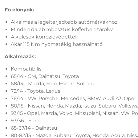
Fő előnyök:
Alkalmas a legelterjedtebb autómárkákhoz
Minden darab robosztus kofferben tárolva
A kulcsok korrózióvédettek
Akár 115 Nm nyomatékig használható
Alkalmazás:
Kompatibilis:
65/14 - GM, Daihatsu, Toyota
68/14 - Mazda, Ford Escort, Subaru
73/14 - Toyota, Lexus
76/14 - VW, Porsche, Mercedes, BMW, Audi A3, Opel,
80/15 - Nissan, Honda, Mazda, Isuzu, Subaru, Volksw
93/15 - Opel, Mazda, Volvo, Mitsubishi, Nissan, VW, P
93/36 - Ford
65-67/14 - Daihatsu
80-82/15 - Mazda, Subaru, Toyota, Honda, Acura, Nis