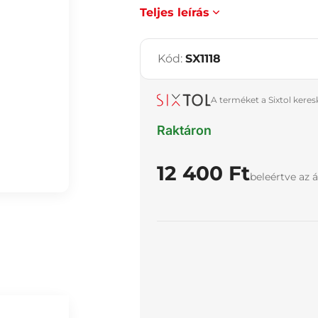
Teljes leírás
Kód:
SX1118
A terméket a Sixtol kere
Raktáron
12 400 Ft
beleértve az á