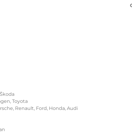
 Škoda
agen, Toyota
orsche, Renault, Ford, Honda, Audi
san