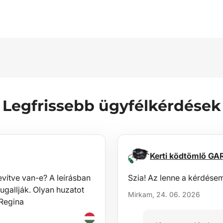
Legfrissebb ügyfélkérdések
Kerti ködtömlő G
vítve van-e? A leírásban
Szia! Az lenne a kérdésem
ugallják. Olyan huzatot
Mirkam, 24. 06. 2026
!Regina