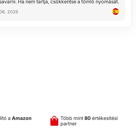
savarni. Ha nem tartja, csökkentse a tömlő nyomását.
 06. 2026
lító a
Amazon
Több mint
80
értékesítési
partner