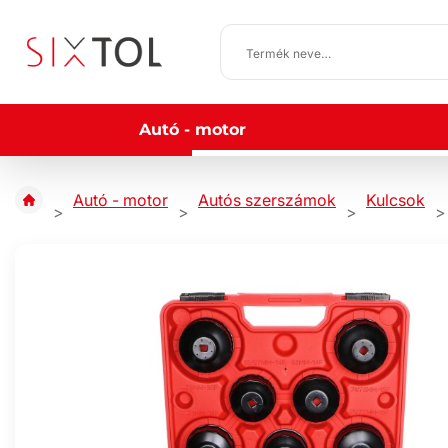
Autó - motor
Autó - motor
Autós szerszámok
Kulcsok