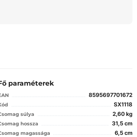
Fő paraméterek
8595697701672
EAN
SX1118
Kód
2,60 kg
Csomag súlya
31,5 cm
Csomag hossza
6,5 cm
Csomag magassága