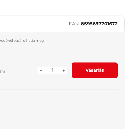
EAN:
8595697701672
skedőnél vásárolhatja meg
–
+
Vásárlás
fát