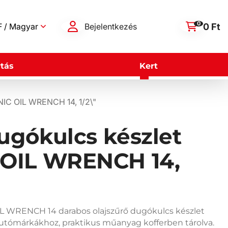
0
0 Ft
 / Magyar
Bejelentkezés
tás
Kert
NIC OIL WRENCH 14, 1/2\"
ugókulcs készlet
OIL WRENCH 14,
 WRENCH 14 darabos olajszűrő dugókulcs készlet
 autómárkákhoz, praktikus műanyag kofferben tárolva.