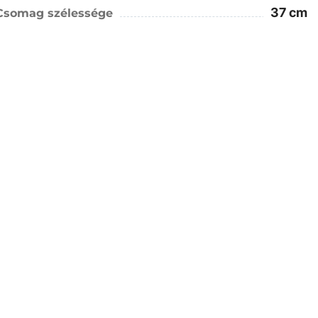
37 cm
Csomag szélessége