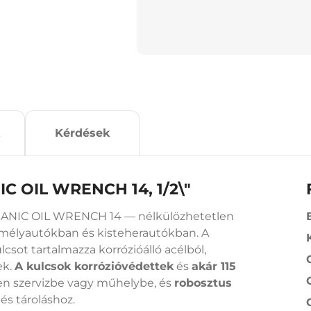
Kérdések
IC OIL WRENCH 14, 1/2\"
CHANIC OIL WRENCH 14 — nélkülözhetetlen
emélyautókban és kisteherautókban. A
sot tartalmazza korrózióálló acélból,
ek.
A kulcsok korrózióvédettek
és
akár 115
den szervizbe vagy műhelybe, és
robosztus
és tároláshoz.