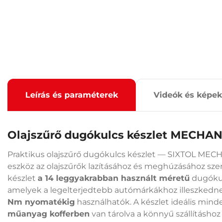
Leírás és paraméterek
Videók és képek
Olajszűrő dugókulcs készlet MECHAN
Praktikus olajszűrő dugókulcs készlet — SIXTOL ME
eszköz az olajszűrők lazításához és meghúzásához sz
készlet
a 14 leggyakrabban használt méretű
dugókulc
amelyek a legelterjedtebb autómárkákhoz illeszkedn
Nm nyomatékig
használhatók. A készlet ideális min
műanyag kofferben
van tárolva a könnyű szállításhoz 