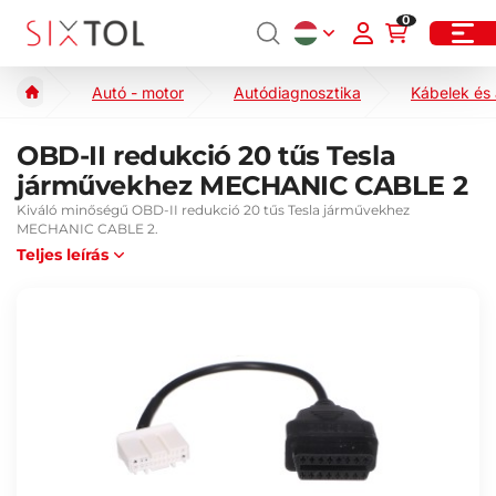
0
Autó - motor
Autódiagnosztika
Kábelek és
OBD-II redukció 20 tűs Tesla
járművekhez MECHANIC CABLE 2
Kiváló minőségű OBD-II redukció 20 tűs Tesla járművekhez
MECHANIC CABLE 2.
Teljes leírás