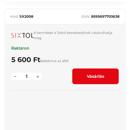
Kód:
SX2008
EAN:
8595697703638
A terméket a Sixtol kereskedőnél vásárolhatja
meg
Raktáron
5 600 Ft
beleértve az áfát
–
+
Vásárlás