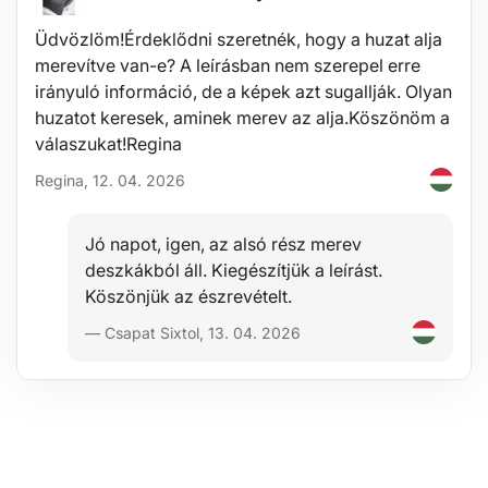
Tömeg: 62 g
Üdvözlöm!Érdeklődni szeretnék, hogy a huzat alja
merevítve van-e? A leírásban nem szerepel erre
irányuló információ, de a képek azt sugallják. Olyan
huzatot keresek, aminek merev az alja.Köszönöm a
válaszukat!Regina
Regina, 12. 04. 2026
files/h/Hogyan_valasszunk_SIXTOL_keresztrudat_HU.pdfKöszö
Jó napot, igen, az alsó rész merev
deszkákból áll. Kiegészítjük a leírást.
Köszönjük az észrevételt.
— Csapat Sixtol, 13. 04. 2026