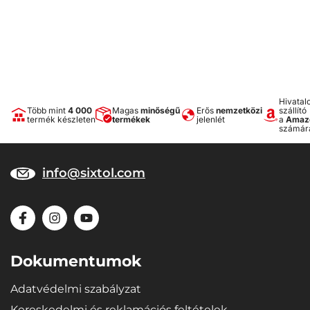
Hivatal
Több mint
4 000
Magas
minőségű
Erős
nemzetközi
szállító
termék készleten
termékek
jelenlét
a
Amaz
számár
info@sixtol.com
Dokumentumok
Adatvédelmi szabályzat
Kereskedelmi és reklamációs feltételek