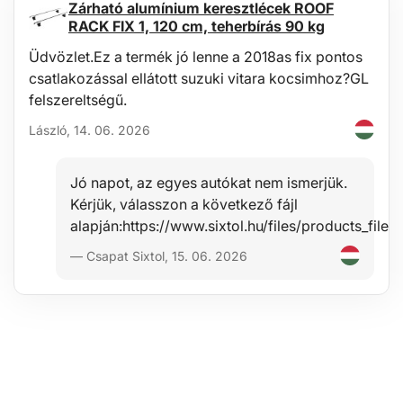
Zárható alumínium keresztlécek ROOF
Csatlakozók mérete: 3,5 x 1,3 cm / 2 x 2 cm
RACK FIX 1, 120 cm, teherbírás 90 kg
Súly: 65 g
Üdvözlet.Ez a termék jó lenne a 2018as fix pontos
csatlakozással ellátott suzuki vitara kocsimhoz?GL
felszereltségű.
László, 14. 06. 2026
Jó napot, az egyes autókat nem ismerjük.
Kérjük, válasszon a következő fájl
alapján:https://www.sixtol.hu/files/products_f
— Csapat Sixtol, 15. 06. 2026