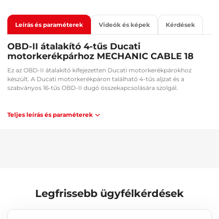
Leírás és paraméterek
Videók és képek
Kérdések
OBD-II átalakító 4-tűs Ducati
motorkerékpárhoz MECHANIC CABLE 18
Ez az OBD-II átalakító kifejezetten Ducati motorkerékpárokhoz
készült. A Ducati motorkerékpáron található 4-tűs aljzat és a
szabványos 16-tűs OBD-II dugó összekapcsolására szolgál.
Fő előnyök:
Teljes leírás és paraméterek
Megkönnyíti a diagnosztikai és szervizmunkákat
Rugalmasság és kényelem a munkavégzés során
Használat:
Összekötés a 16-tűs aljzat és az OBD-II csatlakozó között.
A csomag tartalma:
1x 4-tűsről 16-tűsre átalakító
Legfrissebb ügyfélkérdések
Műszaki adatok:
Kábelhossz: 24 cm