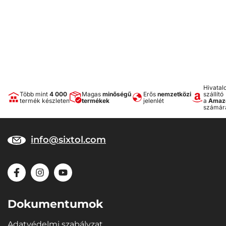
Hivatal
Több mint
4 000
Magas
minőségű
Erős
nemzetközi
szállító
termék készleten
termékek
jelenlét
a
Amaz
számár
info@sixtol.com
Dokumentumok
Adatvédelmi szabályzat