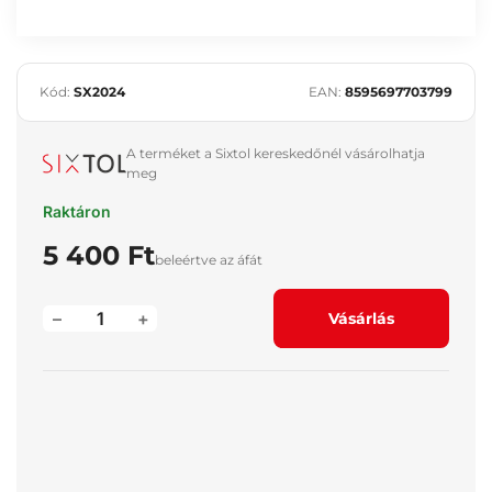
Kód:
SX2024
EAN:
8595697703799
A terméket a Sixtol kereskedőnél vásárolhatja
meg
Raktáron
5 400 Ft
beleértve az áfát
–
+
Vásárlás