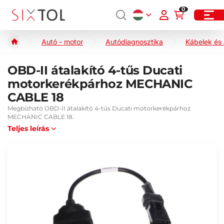
0
Autó - motor
Autódiagnosztika
Kábelek és
OBD-II átalakító 4-tűs Ducati
motorkerékpárhoz MECHANIC
CABLE 18
Megbízható OBD-II átalakító 4-tűs Ducati motorkerékpárhoz
MECHANIC CABLE 18.
Teljes leírás