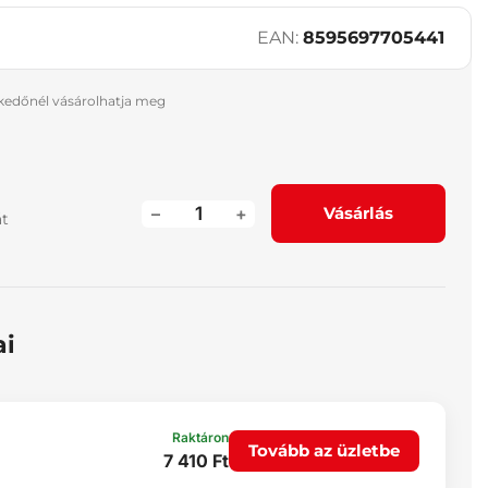
EAN:
8595697705441
skedőnél vásárolhatja meg
–
+
Vásárlás
át
ai
Raktáron
Tovább az üzletbe
7 410 Ft