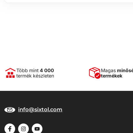
Több mint
4 000
Magas
minős
termék készleten
termékek
info@sixtol.com