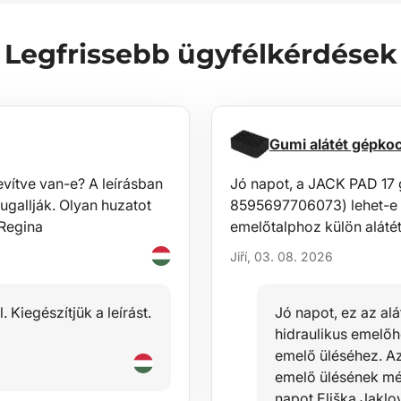
Legfrissebb ügyfélkérdések
Gumi alátét gépk
vítve van-e? A leírásban
Jó napot, a JACK PAD 17
ugallják. Olyan huzatot
8595697706073) lehet-e h
!Regina
emelőtalphoz külön alátét
Jiří, 03. 08. 2026
 Kiegészítjük a leírást.
Jó napot, ez az alá
hidraulikus emelő
emelő üléséhez. Az 
emelő ülésének mér
napot.Eliška Jaklo