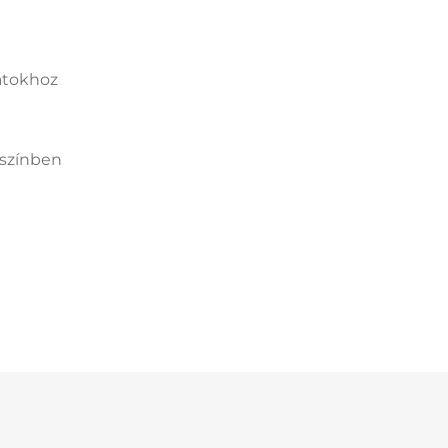
atokhoz
 színben