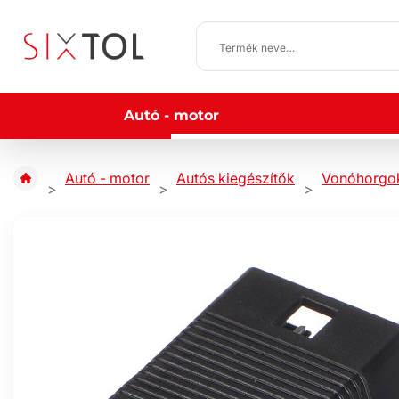
Autó - motor
Autó - motor
Autós kiegészítők
Vonóhorgok