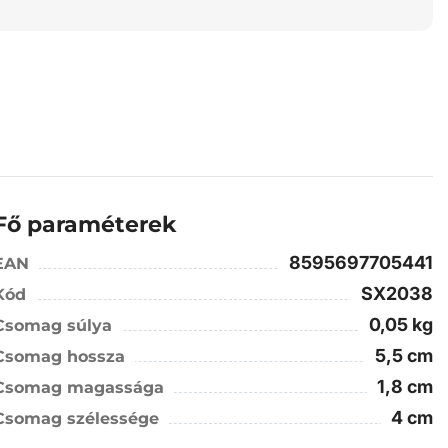
Fő paraméterek
8595697705441
EAN
SX2038
Kód
0,05 kg
Csomag súlya
5,5 cm
Csomag hossza
1,8 cm
Csomag magassága
4 cm
Csomag szélessége