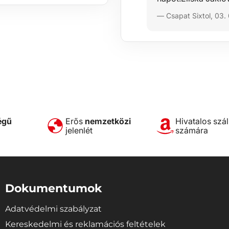
— Csapat Sixtol, 03.
égű
Erős
nemzetközi
Hivatalos szál
jelenlét
számára
Dokumentumok
Adatvédelmi szabályzat
Kereskedelmi és reklamációs feltételek