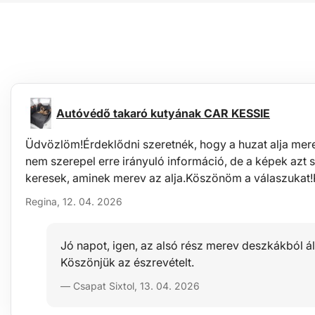
Autóvédő takaró kutyának CAR KESSIE
Üdvözlöm!Érdeklődni szeretnék, hogy a huzat alja mere
nem szerepel erre irányuló információ, de a képek azt s
keresek, aminek merev az alja.Köszönöm a válaszukat
Regina, 12. 04. 2026
Jó napot, igen, az alsó rész merev deszkákból áll.
Köszönjük az észrevételt.
— Csapat Sixtol, 13. 04. 2026