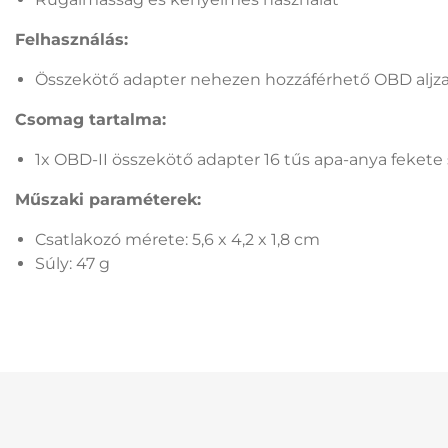
Felhasználás:
Összekötő adapter nehezen hozzáférhető OBD aljz
Csomag tartalma:
1x OBD-II összekötő adapter 16 tűs apa-anya fekete
Műszaki paraméterek:
Csatlakozó mérete: 5,6 x 4,2 x 1,8 cm
Súly: 47 g