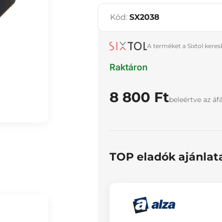
Kód:
SX2038
A terméket a Sixtol kere
Raktáron
8 800 Ft
beleértve az áf
TOP eladók ajánlat