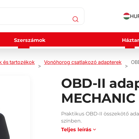
HUF
Szerszámok
Háztar
 és tartozékok
Vonóhorog csatlakozó adapterek
OBD
OBD-II adap
MECHANIC 
Praktikus OBD-II összekötő ad
színben.
Teljes leírás