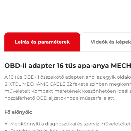
Leírás és paraméterek
Videók és képek
OBD-II adapter 16 tűs apa-anya MEC
A 16 tűs OBD-II összekötő adapter, ahol az egyik oldal
SIXTOL MECHANIC CABLE 32 fekete színben megkönnyíti
műveleteit.Kompakt méretének köszönhetően ideális
hozzáférhető OBD aljzatokhoz a műszerfal alatt.
Fő előnyök:
Megkönnyíti a diagnosztikai és szerviz műveleteket
Rugalmasság és kényelmes használat