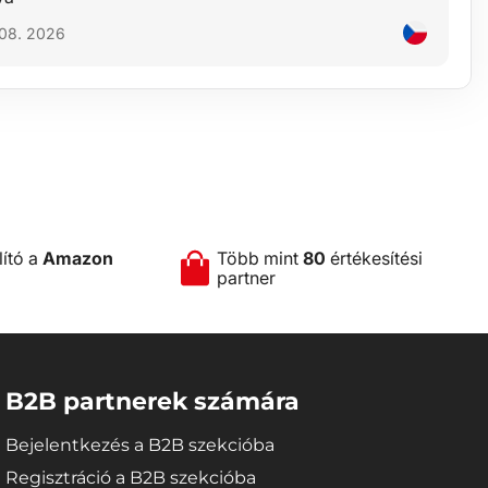
 08. 2026
lító a
Amazon
Több mint
80
értékesítési
partner
B2B partnerek számára
Bejelentkezés a B2B szekcióba
Regisztráció a B2B szekcióba