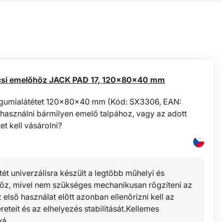
ocsi emelőhöz JACK PAD 17, 120x80x40 mm
 gumialátétet 120x80x40 mm (Kód: SX3306, EAN:
asználni bármilyen emelő talpához, vagy az adott
et kell vásárolni?
tét univerzálisra készült a legtöbb műhelyi és
höz, mivel nem szükséges mechanikusan rögzíteni az
első használat előtt azonban ellenőrizni kell az
eteit és az elhelyezés stabilitását.Kellemes
vá