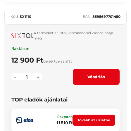
Kód:
SX1110
EAN:
8595697701450
A terméket a Sixtol kereskedőnél vásárolhatja
meg
Raktáron
12 900 Ft
beleértve az áfát
–
+
Vásárlás
TOP eladók ajánlatai
Raktáron
Tovább az üzletbe
11 510 Ft