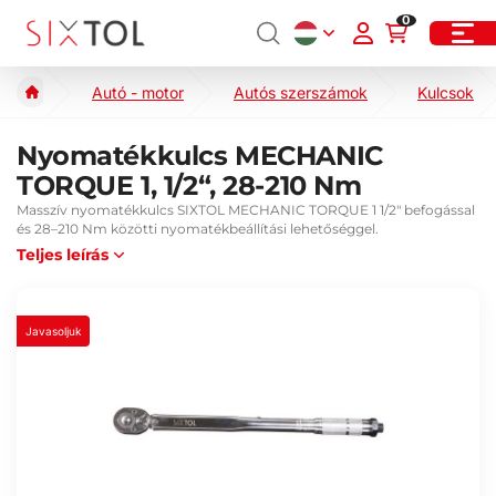
0
Autó - motor
Autós szerszámok
Kulcsok
Nyomatékkulcs MECHANIC
TORQUE 1, 1/2“, 28-210 Nm
Masszív nyomatékkulcs SIXTOL MECHANIC TORQUE 1 1/2" befogással
és 28–210 Nm közötti nyomatékbeállítási lehetőséggel.
Teljes leírás
Javasoljuk