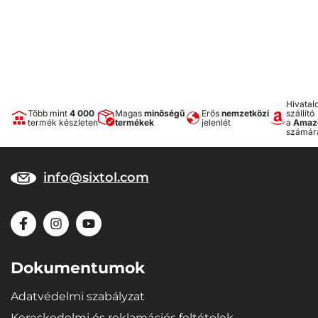
Hivatal
Több mint
4 000
Magas
minőségű
Erős
nemzetközi
szállító
termék készleten
termékek
jelenlét
a
Amaz
számár
info@sixtol.com
Dokumentumok
Adatvédelmi szabályzat
Kereskedelmi és reklamációs feltételek