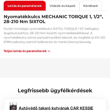
Leírás és paraméterek
Videók és képek
Kérdések
Nyomatékkulcs MECHANIC TORQUE 1, 1/2“,
28-210 Nm SIXTOL
Kiváló minőségű nyomatékkulcs SIXTOL TORQUE 1 1/2" befogású
dugókulcsokhoz, 28–210 Nm közötti nyomatékbeállítással. A
nyomatékkulcs szívós szerszámacélból készült, és megfelel az EN ISO
6789 szabvány szerinti kalibrációs és mérési bizonytalanság
követelményeinek. A kulcs praktikus műanyag tokban van tárolva.
Teljes leírás és paraméterek
Műszaki adatok:
Anyag: szerszámacél
Befogás mérete: 1,2"
Nyomatéktartomány: 28-210 Nm
Tanúsítvány: EN ISO 6789
Legfrissebb ügyfélkérdések
Autóvédő takaró kutyának CAR KESSIE