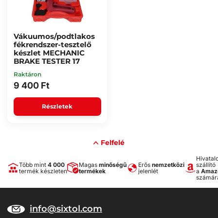
Vákuumos/podtlakos
fékrendszer-tesztelő
készlet MECHANIC
BRAKE TESTER 17
Raktáron
9 400 Ft
Részletek
Felfelé
Hivatal
Több mint
4 000
Magas
minőségű
Erős
nemzetközi
szállító
termék készleten
termékek
jelenlét
a
Amaz
számár
info@sixtol.com