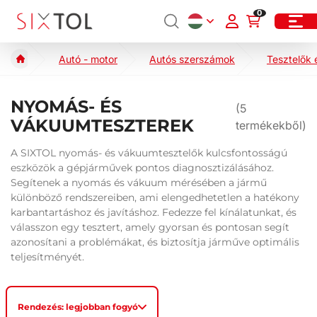
0
Autó - motor
Autós szerszámok
Tesztelők 
NYOMÁS- ÉS
(
5
VÁKUUMTESZTEREK
termékekből)
A SIXTOL nyomás- és vákuumtesztelők kulcsfontosságú
eszközök a gépjárművek pontos diagnosztizálásához.
Segítenek a nyomás és vákuum mérésében a jármű
különböző rendszereiben, ami elengedhetetlen a hatékony
karbantartáshoz és javításhoz. Fedezze fel kínálatunkat, és
válasszon egy tesztert, amely gyorsan és pontosan segít
azonosítani a problémákat, és biztosítja járműve optimális
teljesítményét.
Rendezés: legjobban fogyó