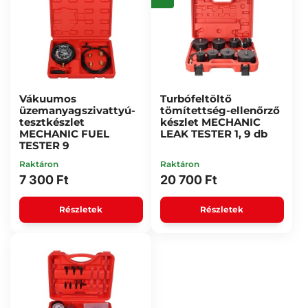
Vákuumos
Turbófeltöltő
üzemanyagszivattyú-
tömítettség-ellenőrző
tesztkészlet
készlet MECHANIC
MECHANIC FUEL
LEAK TESTER 1, 9 db
TESTER 9
Raktáron
Raktáron
7 300 Ft
20 700 Ft
Részletek
Részletek