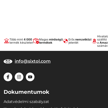
karmokba egy kis négyzet kétoldalú ragasztószalagot ragasztani,
vagy egy csepp ragasztót tenni, majd a karmokat a kesztyű ujjaira
helyezni és hagyni megszáradni.
Hivatal
Több mint
4 000
Magas
minőségű
Erős
nemzetközi
szállító
termék készleten
termékek
jelenlét
a
Amaz
számár
info@sixtol.com
Dokumentumok
Adatvédelmi szabályzat