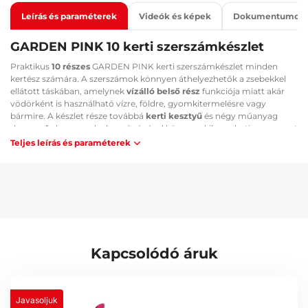
Leírás és paraméterek
Videók és képek
Dokumentumok
GARDEN PINK 10 kerti szerszámkészlet
Praktikus
10 részes
GARDEN PINK kerti szerszámkészlet minden
kertész számára. A szerszámok könnyen áthelyezhetők a zsebekkel
ellátott táskában, amelynek
vízálló belső rész
funkciója miatt akár
vödörként is használható vízre, földre, gyomkitermelésre vagy
bármire. A készlet része továbbá
kerti kesztyű
és négy műanyag
„karmos” elem, amelyek segítségével könnyen kikaparhatja a gyomot
a földből vagy kiáshatja a gödröt a veteményesben. A „karmok”
Teljes leírás és paraméterek
megvédik a körmeit és az ujjait az éles kövektől és más éles, kemény
tárgyaktól a talajban.
Főbb előnyök:
Könnyű szerszámszállítás a zsebekkel ellátott táskának
köszönhetően
A szerszámok strapabíró rozsdamentes acélból készülnek
A táska vízálló belső résszel rendelkezik
Kapcsolódó áruk
A készlet tartalmaz kerti kesztyűt négy műanyag "karmokkal"
A készlet tartalma:
Javasoljuk
Textil táska zsebekkel és vízálló belső résszel