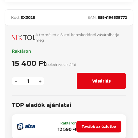
Kód:
SX3028
EAN:
8594196538772
A terméket a Sixtol kereskedőnél vásárolhatja
meg
Raktáron
15 400 Ft
beleértve az áfát
–
+
Vásárlás
TOP eladók ajánlatai
Raktáron
Tovább az üzletbe
12 590 Ft