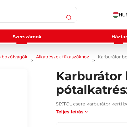
HUF
Szerszámok
Háztar
s bozótvágók
Alkatrészek fűkaszákhoz
Karburátor b
Karburátor
pótalkatrés
SIXTOL csere karburátor kerti 
Teljes leírás