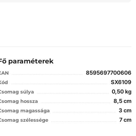
Fő paraméterek
8595697700606
EAN
SX6109
Kód
0,50 kg
Csomag súlya
8,5 cm
Csomag hossza
3 cm
Csomag magassága
7 cm
Csomag szélessége