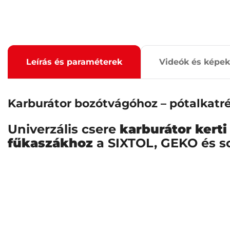
Leírás és paraméterek
Videók és képek
Karburátor bozótvágóhoz – pótalkatr
Univerzális csere
karburátor kert
fűkaszákhoz
a SIXTOL, GEKO és s