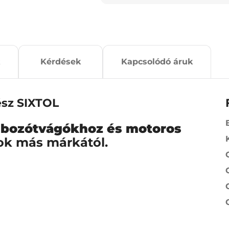
Kérdések
Kapcsolódó áruk
ész SIXTOL
i bozótvágókhoz és motoros
ok más márkától.