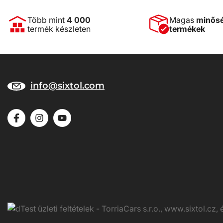
Több mint
4 000
Magas
minős
termék készleten
termékek
info@sixtol.com