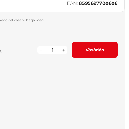
EAN:
8595697700606
skedőnél vásárolhatja meg
–
+
Vásárlás
t