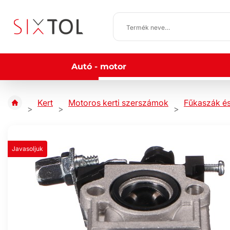
Autó - motor
Kert
Motoros kerti szerszámok
Fűkaszák é
Javasoljuk