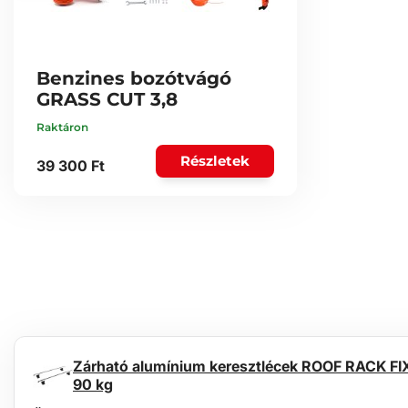
Benzines bozótvágó
GRASS CUT 3,8
Raktáron
Részletek
39 300 Ft
Zárható alumínium keresztlécek ROOF RACK FIX 
90 kg