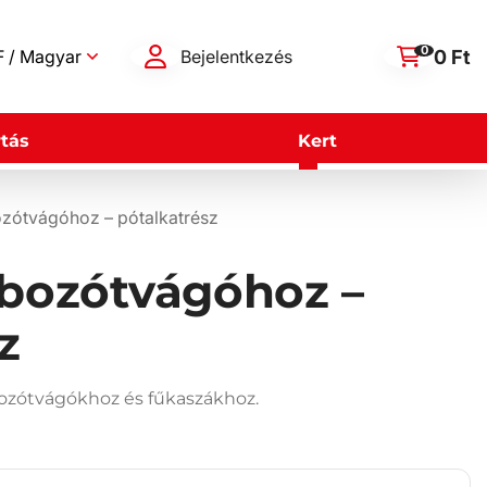
0
0 Ft
 / Magyar
Bejelentkezés
tás
Kert
ozótvágóhoz – pótalkatrész
 bozótvágóhoz –
z
bozótvágókhoz és fűkaszákhoz.