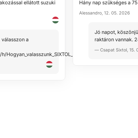
akozással ellátott suzuki
Hány nap szükséges a 75 
Alessandro, 12. 05. 2026
Jó napot, köszönj
, válasszon a
raktáron vannak. 24
— Csapat Sixtol, 15.
files/h/Hogyan_valasszunk_SIXTOL_keresztrudat_HU.pdfKöszö