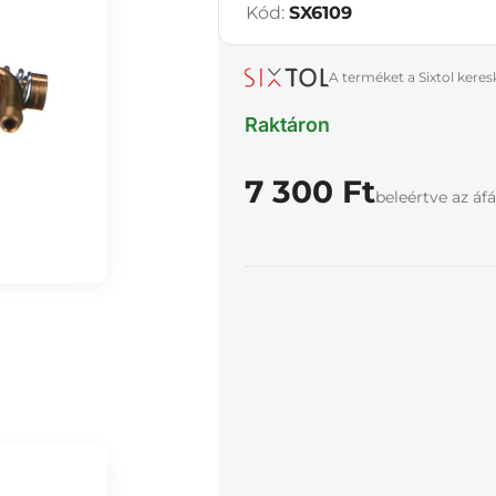
Kód:
SX6109
A terméket a Sixtol kere
Raktáron
7 300 Ft
beleértve az áfá