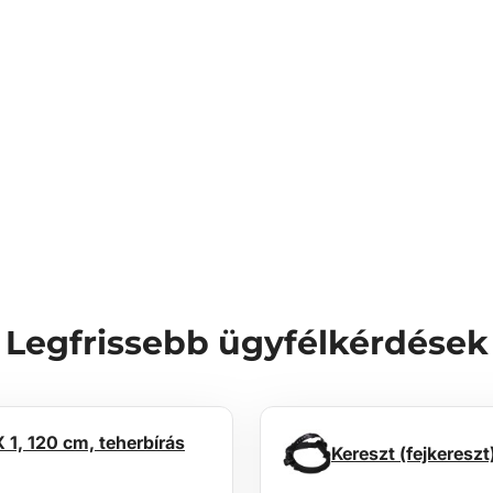
Legfrissebb ügyfélkérdések
1, 120 cm, teherbírás
Kereszt (fejkeres