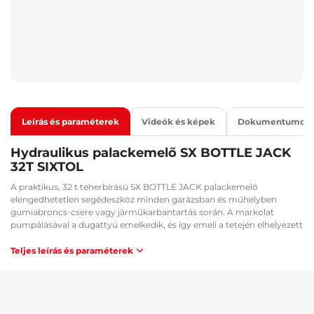
Leírás és paraméterek
Videók és képek
Dokumentumok
Hydraulikus palackemelő SX BOTTLE JACK
32T SIXTOL
A praktikus, 32 t teherbírású SX BOTTLE JACK palackemelő
elengedhetetlen segédeszköz minden garázsban és műhelyben
gumiabroncs-csere vagy járműkarbantartás során. A markolat
pumpálásával a dugattyú emelkedik, és így emeli a tetején elhelyezett
terhet. Minden emelőnek megvan a megadott terhelhetősége, azaz a
maximális teher, amelyet képes felemelni. Az emelőket autók,
Teljes leírás és paraméterek
teherautók, utánfutók, motorkerékpárok és más nehéz terhek
emelésére használják. Ezek az emelők kompaktok és könnyen
hordozhatók, ami lehetővé teszi használatukat különböző helyeken.
Méretüknek köszönhetően beférnek az autó csomagtartójába, és
defekt esetén útközben könnyen kivehetők, hogy a leeresztett