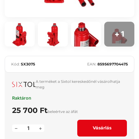
+ 1
Kód:
SX3075
EAN:
8595697704475
A terméket a Sixtol kereskedőnél vásárolhatja
meg
Raktáron
25 700 Ft
beleértve az áfát
–
+
Vásárlás