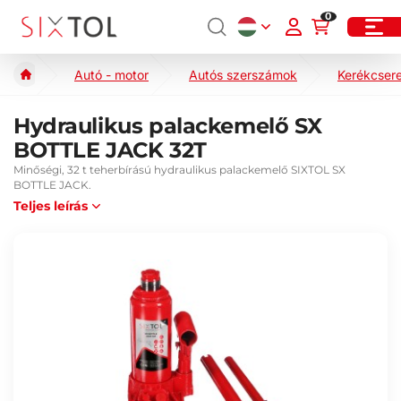
0
Autó - motor
Autós szerszámok
Kerékcser
Hydraulikus palackemelő SX
BOTTLE JACK 32T
Minőségi, 32 t teherbírású hydraulikus palackemelő SIXTOL SX
BOTTLE JACK.
Teljes leírás