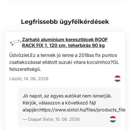
Csomag mérete: 18,5 x 18,3 x 26,3 cm
Emelő magassága: 25,5 cm
Teherbírás: 32 t
Emelés: 255 - 465 mm
Legfrissebb ügyfélkérdések
Súly: 11,55 kg
Zárható alumínium keresztlécek ROOF
RACK FIX 1, 120 cm, teherbírás 90 kg
Üdvözlet.Ez a termék jó lenne a 2018as fix pontos
csatlakozással ellátott suzuki vitara kocsimhoz?GL
felszereltségű.
László, 14. 06. 2026
Jó napot, az egyes autókat nem ismerjük.
Kérjük, válasszon a következő fájl
alapján:https://www.sixtol.hu/files/products_f
— Csapat Sixtol, 15. 06. 2026