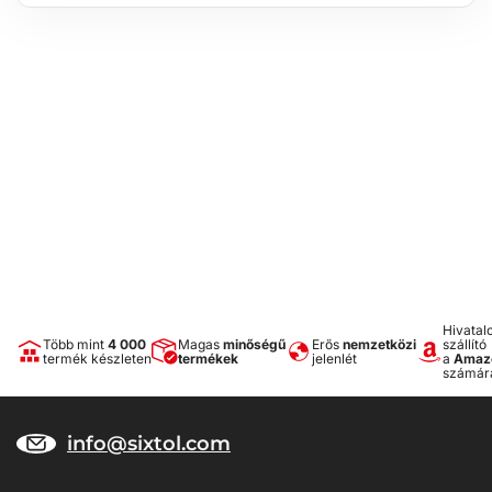
Hivatal
Több mint
4 000
Magas
minőségű
Erős
nemzetközi
szállító
termék készleten
termékek
jelenlét
a
Amaz
számár
info@sixtol.com