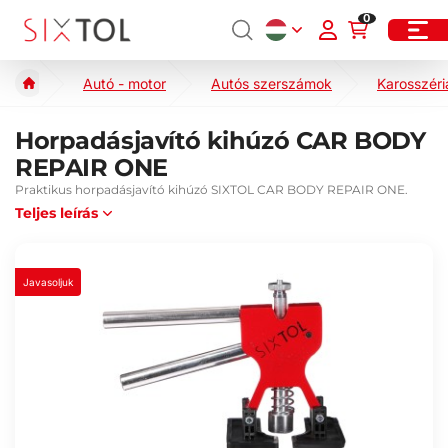
0
Autó - motor
Autós szerszámok
Karosszéria
Horpadásjavító kihúzó CAR BODY
REPAIR ONE
Praktikus horpadásjavító kihúzó SIXTOL CAR BODY REPAIR ONE.
Teljes leírás
Javasoljuk