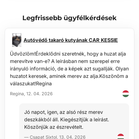
Legfrissebb ügyfélkérdések
Autóvédő takaró kutyának CAR KESSIE
Üdvözlöm!Érdeklődni szeretnék, hogy a huzat alja
merevítve van-e? A leírásban nem szerepel erre
irányuló információ, de a képek azt sugallják. Olyan
huzatot keresek, aminek merev az alja.Köszönöm a
válaszukat!Regina
Regina, 12. 04. 2026
Jó napot, igen, az alsó rész merev
deszkákból áll. Kiegészítjük a leírást.
Köszönjük az észrevételt.
— Csapat Sixtol, 13. 04. 2026