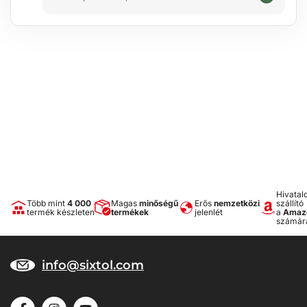
Hivatal
Több mint
4 000
Magas
minőségű
Erős
nemzetközi
szállító
termék készleten
termékek
jelenlét
a
Amaz
számár
info@sixtol.com