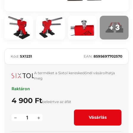
+ 3
Kód:
SX1231
EAN:
8595697702570
A terméket a Sixtol kereskedőnél vásárolhatja
meg
Raktáron
4 900 Ft
beleértve az áfát
–
+
Vásárlás