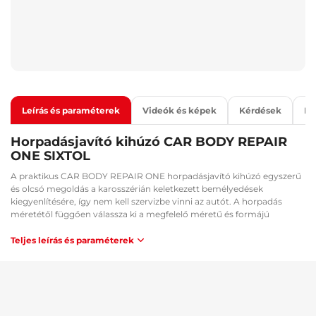
Leírás és paraméterek
Videók és képek
Kérdések
Ka
Horpadásjavító kihúzó CAR BODY REPAIR
ONE SIXTOL
A praktikus CAR BODY REPAIR ONE horpadásjavító kihúzó egyszerű
és olcsó megoldás a karosszérián keletkezett bemélyedések
kiegyenlítésére, így nem kell szervizbe vinni az autót. A horpadás
méretétől függően válassza ki a megfelelő méretű és formájú
műanyag adaptert, amelyet forrasztópisztollyal rögzít a sérült részre.
A ragasztórúd színét a karosszéria színéhez igazíthatja. A
Teljes leírás és paraméterek
forrasztópisztoly nincs a csomag része. A ragasztó megkötése után
húzza rá a kihúzót az adapterre és húzza meg a csavart. Ezután fogja
össze a fogantyút és ismételje, amíg a karosszéria el nem
egyenlítődik. A permetezős flakonba töltött alkohollal a javítás után a
megszáradt ragasztót befújva a spatulával egyszerűen eltávolíthatja.