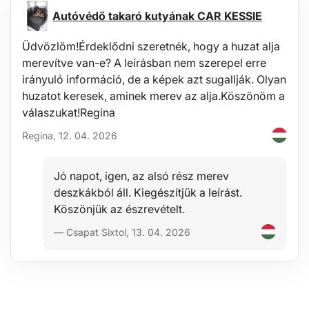
Autóvédő takaró kutyának CAR KESSIE
Üdvözlöm!Érdeklődni szeretnék, hogy a huzat alja
merevítve van-e? A leírásban nem szerepel erre
irányuló információ, de a képek azt sugallják. Olyan
huzatot keresek, aminek merev az alja.Köszönöm a
válaszukat!Regina
Regina, 12. 04. 2026
files/h/Hogyan_valasszunk_SIXTOL_keresztrudat_HU.pdfKöszö
Jó napot, igen, az alsó rész merev
deszkákból áll. Kiegészítjük a leírást.
Köszönjük az észrevételt.
— Csapat Sixtol, 13. 04. 2026