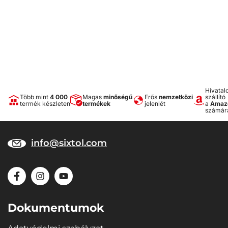
Hivatal
Több mint
4 000
Magas
minőségű
Erős
nemzetközi
szállító
termék készleten
termékek
jelenlét
a
Amaz
számár
info@sixtol.com
Dokumentumok