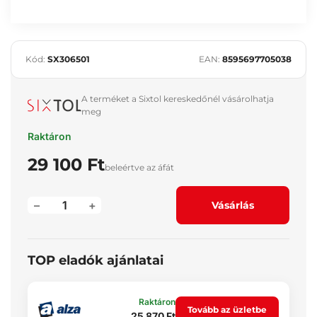
Kód:
SX306501
EAN:
8595697705038
A terméket a Sixtol kereskedőnél vásárolhatja
meg
Raktáron
29 100 Ft
beleértve az áfát
–
+
Vásárlás
TOP eladók ajánlatai
Raktáron
Tovább az üzletbe
25 870 Ft