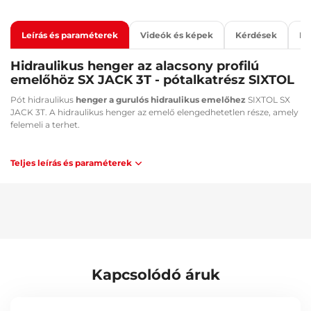
Leírás és paraméterek
Videók és képek
Kérdések
Ka
Hidraulikus henger az alacsony profilú
emelőhöz SX JACK 3T - pótalkatrész SIXTOL
Pót hidraulikus
henger a gurulós hidraulikus emelőhez
SIXTOL SX
JACK 3T. A hidraulikus henger az emelő elengedhetetlen része, amely
felemeli a terhet.
Alkalmas:
Teljes leírás és paraméterek
SIXTOL SX JACK 3 - SX3065
Műszaki adatok:
Méret: 30 x 15 x 14 cm
Tömeg: 6 kg
Kapcsolódó áruk