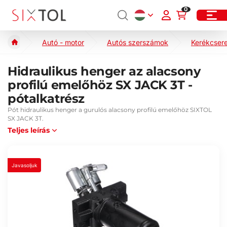
0
Autó - motor
Autós szerszámok
Kerékcser
Hidraulikus henger az alacsony
profilú emelőhöz SX JACK 3T -
pótalkatrész
Pót hidraulikus henger a gurulós alacsony profilú emelőhöz SIXTOL
SX JACK 3T.
Teljes leírás
Javasoljuk