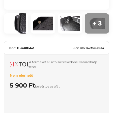
+ 3
Kód:
HBC08462
EAN:
8591673084623
A terméket a Sixtol kereskedőnél vásárolhatja
meg
Nem elérhető
5 900 Ft
beleértve az áfát