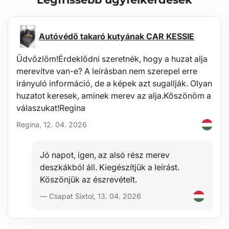
A tálca könnyen tisztítható, a normál karbantartás elvégezhető a
szokásos tisztítószerekkel (pl. langyos víz mosása nem agresszív,
nem abrazív szappannal stb.). A tisztítást könnyen elvégezheti
kívülről, például egy kerticsap segítségével.
Autóvédő takaró kutyának CAR KESSIE
Stabilitás
Üdvözlöm!Érdeklődni szeretnék, hogy a huzat alja
merevítve van-e? A leírásban nem szerepel erre
A anyag minősége lehetővé teszi a tálca használatát széles
hőmérséklet-tartományban -60°C és +80°C között, és jelentős
irányuló információ, de a képek azt sugallják. Olyan
ellenállást biztosít az UV sugárzás miatti anyagöregedéssel
huzatot keresek, aminek merev az alja.Köszönöm a
szemben.
válaszukat!Regina
Regina, 12. 04. 2026
Biztonság
Hipoallergén anyag lehetővé teszi, hogy bármelyik járműben
egészségügyi kockázatok nélkül használható legyen.
Jó napot, igen, az alsó rész merev
deszkákból áll. Kiegészítjük a leírást.
Védelem
Köszönjük az észrevételt.
A tálca előnye, hogy a megnövelt perem 4-6 cm (a jármű típusától
— Csapat Sixtol, 13. 04. 2026
függően), amely védi a csomagtartó belső terét a folyadékok (víz,
olaj), szennyeződések, por, hó stb. kiömlésétől, és ellenáll az olajok,
benzin és más üzemanyagok, valamint részben az akkumulátorok
elektrolitjának átszivárgásának.