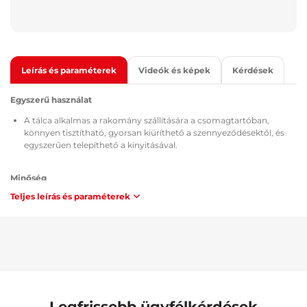
Leírás és paraméterek
Videók és képek
Kérdések
Egyszerű használat
A tálca alkalmas a rakomány szállítására a csomagtartóban,
könnyen tisztítható, gyorsan kiüríthető a szennyeződésektől, és
egyszerűen telepíthető a kinyitásával.
Minőség
Teljes leírás és paraméterek
Minden csomagtartó tálca TÜV Süd Czech tanúsítvánnyal
rendelkezik, a használt anyag összetételéről és biztonságáról szóló
MSDS tanúsítvánnyal, az ATEST 8SD 3401-es típusú, a Cseh
Köztársaság / Európai Unió előírásai szerinti homologizációval, és
tűzállóságuk megfelel a ZM-A/10.70 módszertan
követelményeinek (Cseh Köztársaság / Európai Unió).
Karbantartás
Legfrissebb ügyfélkérdések