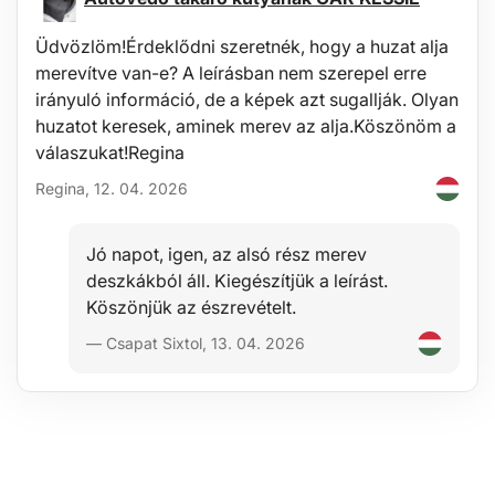
Stabilitás
Üdvözlöm!Érdeklődni szeretnék, hogy a huzat alja
merevítve van-e? A leírásban nem szerepel erre
Az anyag minősége lehetővé teszi a tálca használatát széles
hőmérséklettartományban, -60°C-tól +80°C-ig, valamint jelentős
irányuló információ, de a képek azt sugallják. Olyan
ellenállást biztosít az anyag öregedésével szemben az UV-sugárzás
huzatot keresek, aminek merev az alja.Köszönöm a
hatására.
válaszukat!Regina
Regina, 12. 04. 2026
Biztonság
A hipoallergén anyag lehetővé teszi a tálca bármely járműben
történő használatát egészségügyi kockázat nélkül.
Jó napot, igen, az alsó rész merev
deszkákból áll. Kiegészítjük a leírást.
Védelem
Köszönjük az észrevételt.
Előnyük a 4–6 cm magasított perem (járműtípustól függően),
— Csapat Sixtol, 13. 04. 2026
amely megvédi a csomagtér belső terét a kiömlő folyadékoktól
(víz, olaj), szennyeződésektől, portól, hótól stb.; ellenáll az olajok,
benzin és egyéb üzemanyagok átázásának, és részben az
akkumulátorok elektrolitjával szemben is védelmet nyújt.
Kényelem
A ruhaneműk és rakomány elmozdulását hatékonyan