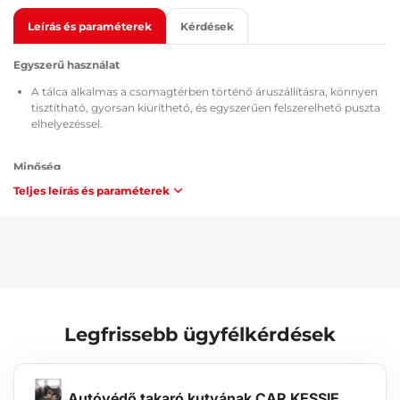
Leírás és paraméterek
Kérdések
Egyszerű használat
A tálca alkalmas a csomagtérben történő áruszállításra, könnyen
tisztítható, gyorsan kiüríthető, és egyszerűen felszerelhető puszta
elhelyezéssel.
Minőség
Teljes leírás és paraméterek
Minden csomagtértálcát a TÜV Süd Czech tanúsítvánnyal, az
alkalmazott anyag összetételére és biztonságára vonatkozó MSDS
bizonylattal, a Cseh Köztársaság / Európai Unió előírásainak
megfelelő ATEST 8SD 3401 típusengedéllyel látnak el, és
éghetőségi szempontból megfelelnek a ZM-A/10.70 módszertan
követelményeinek (Csehország / Európai Unió).
Karbantartás
Legfrissebb ügyfélkérdések
A tálca könnyen mosható, a mindennapos karbantartáshoz
szabványos tisztítószerek használatára alkalmas (pl. langyos vízzel,
nem agresszív, nem abrazív mosószerrel). A tisztítás egyszerűen
elvégezhető a járművön kívül, például kerti tömlővel.
Autóvédő takaró kutyának CAR KESSIE