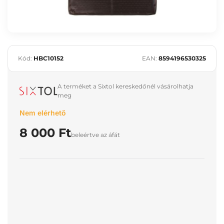
Kód:
HBC10152
EAN:
8594196530325
A terméket a Sixtol kereskedőnél vásárolhatja
meg
Nem elérhető
8 000 Ft
beleértve az áfát