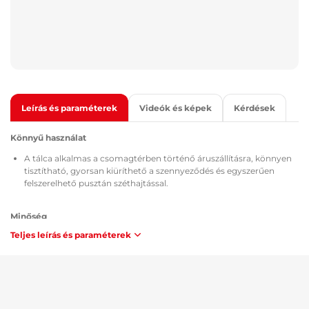
Leírás és paraméterek
Videók és képek
Kérdések
Könnyű használat
A tálca alkalmas a csomagtérben történő áruszállításra, könnyen
tisztítható, gyorsan kiüríthető a szennyeződés és egyszerűen
felszerelhető pusztán széthajtással.
Minőség
Teljes leírás és paraméterek
Minden csomagtértálcához mellékelve van a TÜV Süd Czech
tanúsítvány, az alkalmazott anyag összetételére és biztonságára
vonatkozó MSDS bizonyítvány, a Cseh Köztársaság / Európai Unió
előírásainak megfelelő ATEST 8SD 3401 jóváhagyás, és éghetőségi
szempontból megfelelnek a ZM-A/10.70 (Cseh Köztársaság /
Európai Unió) módszertan követelményeinek.