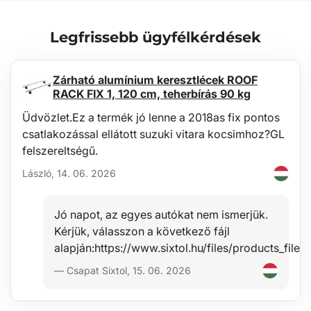
Karbantartás
Legfrissebb ügyfélkérdések
A tálca könnyen mosható, szabványos karbantartásra tervezett,
általános tisztítószerekkel (pl. langyos vízzel, nem agresszív, nem
abrazív mosogatószerrel stb.). A tisztítást könnyen el lehet végezni
Zárható alumínium keresztlécek ROOF
a járművön kívül például kerti slaggal.
RACK FIX 1, 120 cm, teherbírás 90 kg
Stabilitás
Üdvözlet.Ez a termék jó lenne a 2018as fix pontos
csatlakozással ellátott suzuki vitara kocsimhoz?GL
Az anyag minősége lehetővé teszi a tálca használatát széles
hőmérsékleti tartományban, -60°C-tól +80°C-ig, valamint jelentős
felszereltségű.
ellenállást biztosít az anyag öregedésével szemben az UV-sugárzás
László, 14. 06. 2026
hatására.
Biztonság
Jó napot, az egyes autókat nem ismerjük.
A hipoallergén anyag lehetővé teszi a tálca használatát bármely
Kérjük, válasszon a következő fájl
járműben anélkül, hogy egészségügyi kockázatot jelentene.
alapján:https://www.sixtol.hu/files/products_f
— Csapat Sixtol, 15. 06. 2026
Védelem
Ezeknek a tálcáknak az előnye a megemelt perem 4-6 cm (a jármű
típusától függően), amely megvédi a csomagtér belső terét a