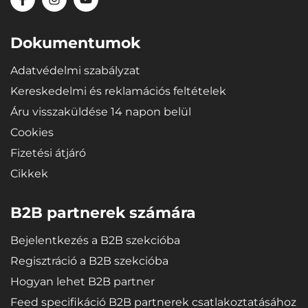
Anyagok
Újrahasznosítható, nagy szilárdságú és minőségi anyag - a
mikropórusos SBR gumi rendkívüli rugalmasságot biztosít a
Dokumentumok
tálcáknak, így hajlításkor (pl. tároláskor) visszanyerik eredeti
formájukat.
Adatvédelmi szabályzat
Kereskedelmi és reklamációs feltételek
Áru visszaküldése 14 napon belül
Cookies
Fizetési átjáró
Cikkek
B2B partnerek számára
Bejelentkezés a B2B szekcióba
Regisztráció a B2B szekcióba
Hogyan lehet B2B partner
Feed specifikáció B2B partnerek csatlakoztatásához