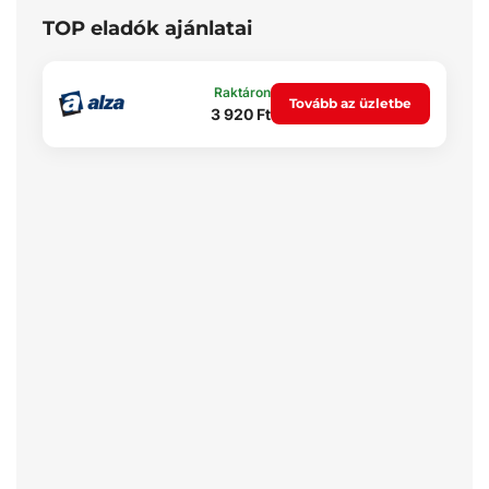
TOP eladók ajánlatai
Raktáron
Tovább az üzletbe
3 920 Ft