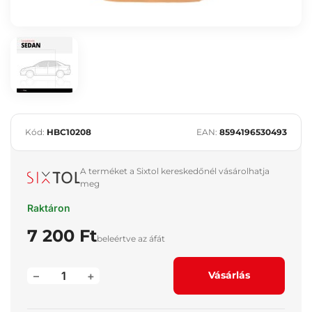
Kód:
HBC10208
EAN:
8594196530493
A terméket a Sixtol kereskedőnél vásárolhatja
meg
Raktáron
7 200 Ft
beleértve az áfát
–
+
Vásárlás