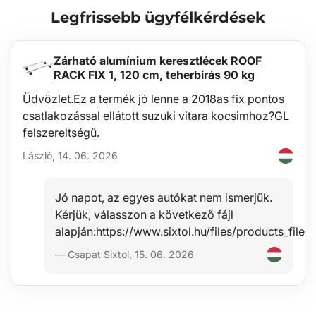
Karbantartás
Legfrissebb ügyfélkérdések
A tálca könnyen mosható, a szokásos karbantartásra alkalmas
általános tisztítószerekkel (pl. langyos vízzel és nem agresszív, nem
abrazív mosószerrel). A tisztítást egyszerűen elvégezheti az autón
Zárható alumínium keresztlécek ROOF
kívül is, például kerticsővel.
RACK FIX 1, 120 cm, teherbírás 90 kg
Stabilitás
Üdvözlet.Ez a termék jó lenne a 2018as fix pontos
csatlakozással ellátott suzuki vitara kocsimhoz?GL
Az anyag minősége lehetővé teszi a tálca használatát széles
hőmérséklettartományban, -60°C-tól +80°C-ig, valamint nagy
felszereltségű.
ellenállást biztosít az anyag öregedésével szemben az UV-sugárzás
László, 14. 06. 2026
hatására.
Biztonság
Jó napot, az egyes autókat nem ismerjük.
A hipoallergén anyag lehetővé teszi a tálca biztonságos
Kérjük, válasszon a következő fájl
használatát bármely járműben anélkül, hogy egészségügyi
alapján:https://www.sixtol.hu/files/products_f
kockázatot jelentene.
— Csapat Sixtol, 15. 06. 2026
Védelem
Ezeknek a tálcáknak az előnye a 4-6 cm magas perem (a jármű
típusától függően), amely megvédi a csomagtér belső részét a