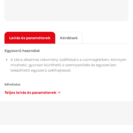
Leírás és paraméterek
Kérdések
Egyszerű használat
A tálca alkalmas rakomány szállítására a csomagtérben, könnyen
mosható, gyorsan kiüríthető a szennyeződés és egyszerűen
telepíthető egyszerű széthajtással.
Minőség
Teljes leírás és paraméterek
Az összes csomagtértálcát TÜV Süd Czech tanúsítvány, az anyag
összetételére és biztonságára vonatkozó MSDS tanúsítvány, a
Cseh Köztársaság / Európai Unió előírásainak megfelelő ATEST
8SD 3401 jóváhagyás rendelkezik, és éghetőségi szempontból
megfelelnek a ZM-A/10.70 (Cseh Köztársaság / Európai Unió)
módszertan követelményeinek.