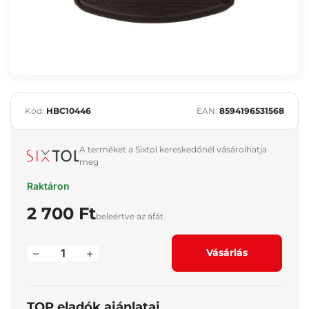
Kód:
HBC10446
EAN:
8594196531568
A terméket a Sixtol kereskedőnél vásárolhatja
meg
Raktáron
2 700 Ft
beleértve az áfát
–
+
Vásárlás
TOP eladók ajánlatai