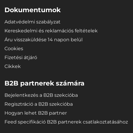
Újrahasznosítható, nagyon ellenálló és minőségi anyag - a
mikropórusos SBR gumi rendkívüli rugalmasságot biztosít a
Dokumentumok
tálcáknak, így hajlítás (pl. tárolás) után is visszanyerik eredeti
formájukat.
Adatvédelmi szabályzat
Kereskedelmi és reklamációs feltételek
Áru visszaküldése 14 napon belül
Cookies
Fizetési átjáró
Cikkek
B2B partnerek számára
Bejelentkezés a B2B szekcióba
Regisztráció a B2B szekcióba
Hogyan lehet B2B partner
Feed specifikáció B2B partnerek csatlakoztatásához