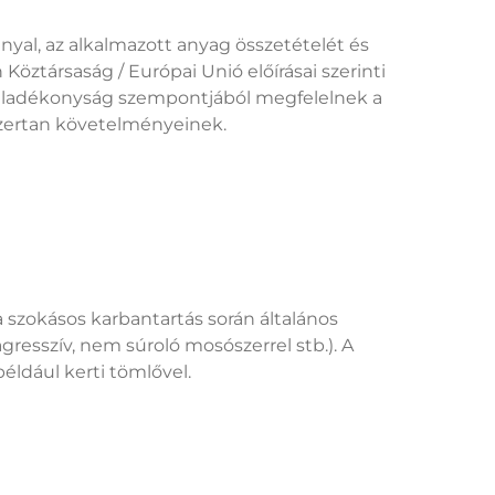
al, az alkalmazott anyag összetételét és
ztársaság / Európai Unió előírásai szerinti
yulladékonyság szempontjából megfelelnek a
szertan követelményeinek.
 szokásos karbantartás során általános
 agresszív, nem súroló mosószerrel stb.). A
éldául kerti tömlővel.