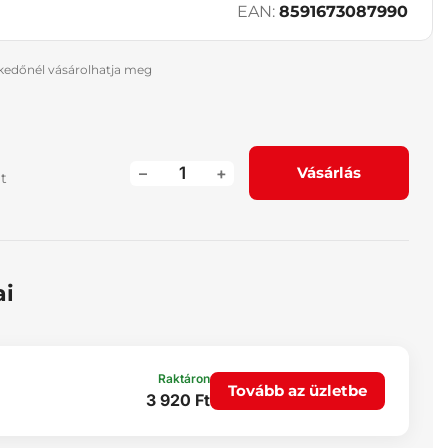
EAN:
8591673087990
skedőnél vásárolhatja meg
–
+
Vásárlás
át
ai
Raktáron
Tovább az üzletbe
3 920 Ft