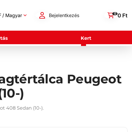
0
0 Ft
 / Magyar
Bejelentkezés
tás
Kert
gtértálca Peugeot
10-)
t 408 Sedan (10-).