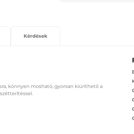
Kérdések
ásra, könnyen mosható, gyorsan kiüríthető a
zétterítéssel.