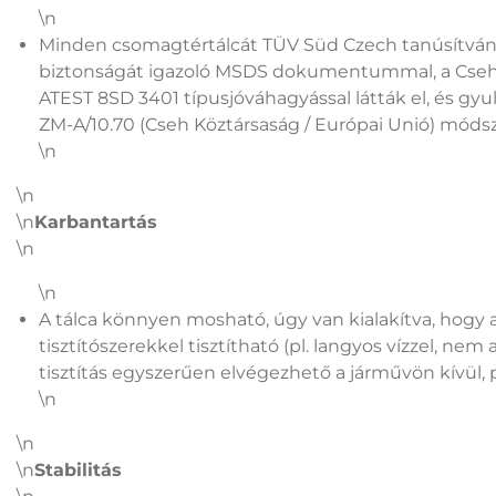
\n
Minden csomagtértálcát TÜV Süd Czech tanúsítvánny
biztonságát igazoló MSDS dokumentummal, a Cseh Kö
ATEST 8SD 3401 típusjóváhagyással látták el, és g
ZM-A/10.70 (Cseh Köztársaság / Európai Unió) mód
\n
\n
\n
Karbantartás
\n
\n
A tálca könnyen mosható, úgy van kialakítva, hogy a
tisztítószerekkel tisztítható (pl. langyos vízzel, nem
tisztítás egyszerűen elvégezhető a járművön kívül, p
\n
\n
\n
Stabilitás