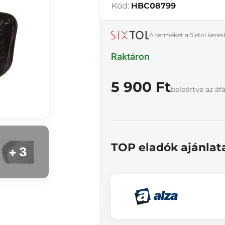
Kód:
HBC08799
A terméket a Sixtol kere
Raktáron
5 900 Ft
beleértve az áf
TOP eladók ajánlat
+ 3