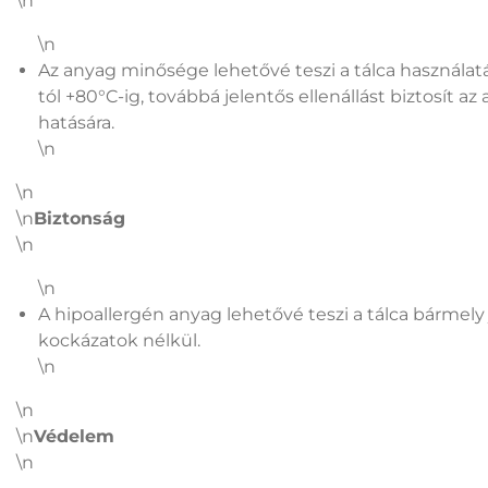
\n
\n
Az anyag minősége lehetővé teszi a tálca használa
tól +80°C-ig, továbbá jelentős ellenállást biztosít
hatására.
\n
\n
\n
Biztonság
\n
\n
A hipoallergén anyag lehetővé teszi a tálca bárme
kockázatok nélkül.
\n
\n
\n
Védelem
\n