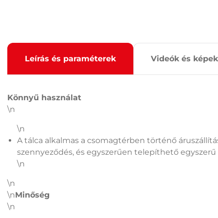
Leírás és paraméterek
Videók és képek
Könnyű használat
\n
\n
A tálca alkalmas a csomagtérben történő áruszállít
szennyeződés, és egyszerűen telepíthető egyszerű s
\n
\n
\n
Minőség
\n