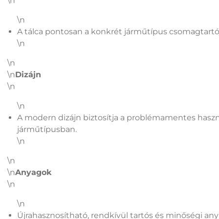
\n
\n
A tálca pontosan a konkrét járműtípus csomagtartój
\n
\n
\n
Dizájn
\n
\n
A modern dizájn biztosítja a problémamentes haszn
járműtípusban.
\n
\n
\n
Anyagok
\n
\n
Újrahasznosítható, rendkívül tartós és minőségi an