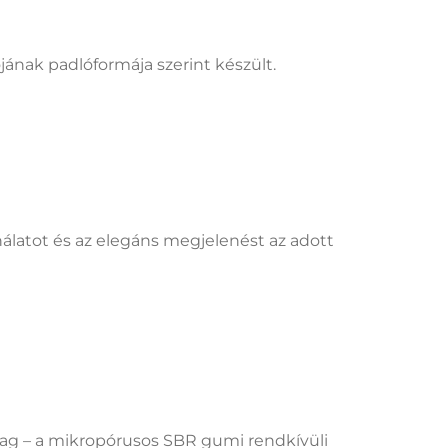
ának padlóformája szerint készült.
álatot és az elegáns megjelenést az adott
yag – a mikropórusos SBR gumi rendkívüli