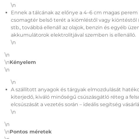
\n
Ennek a tálcának az előnye a 4–6 cm magas perem (
csomagtér belső terét a kiömléstől vagy kiöntéstől (v
stb., továbbá ellenáll az olajok, benzin és egyéb ü
akkumulátorok elektrolitjával szemben is ellenálló.
\n
\n
\n
Kényelem
\n
\n
A szállított anyagok és tárgyak elmozdulását haték
kiterjedő, kiváló minőségű csúszásgátló réteg a fe
elcsúszását a vezetés során – ideális segítség vásárl
\n
\n
\n
Pontos méretek