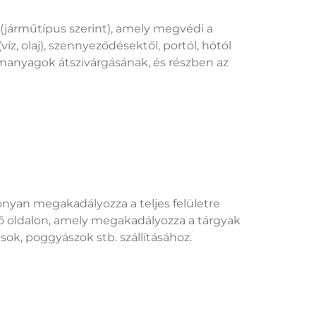
járműtípus szerint), amely megvédi a
íz, olaj), szennyeződésektől, portól, hótól
zemanyagok átszivárgásának, és részben az
onyan megakadályozza a teljes felületre
lső oldalon, amely megakadályozza a tárgyak
ások, poggyászok stb. szállításához.