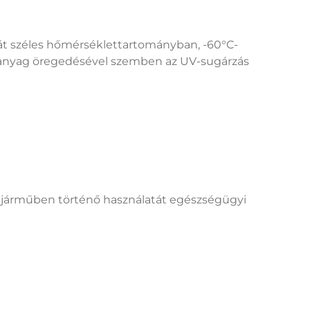
tát széles hőmérséklettartományban, -60°C-
 az anyag öregedésével szemben az UV-sugárzás
ly járműben történő használatát egészségügyi