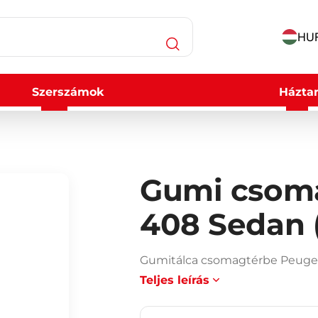
HUF
Szerszámok
Háztar
Gumi csoma
408 Sedan (
Gumitálca csomagtérbe Peugeo
Teljes leírás