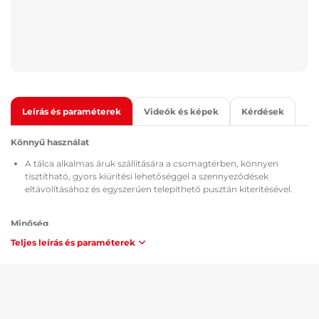
Leírás és paraméterek
Videók és képek
Kérdések
Könnyű használat
A tálca alkalmas áruk szállítására a csomagtérben, könnyen
tisztítható, gyors kiürítési lehetőséggel a szennyeződések
eltávolításához és egyszerűen telepíthető pusztán kiterítésével.
Minőség
Teljes leírás és paraméterek
Minden csomagtértálcát elláttak a TÜV Süd Czech tanúsítvánnyal,
az alkalmazott anyag összetételére és biztonságára vonatkozó
MSDS tanúsítvánnyal, a Cseh Köztársaság / Európai Unió
irányelveinek megfelelő ATEST 8SD 3401 jóváhagyással, és
éghetőség tekintetében megfelelnek a ZM-A/10.70 módszertan
előírásainak (Csehország / Európai Unió).