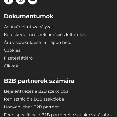
Anyagok
Újrahasznosítható, rendkívül tartós és kiváló minőségű anyag — a
mikropórusos SBR gumi extrém rugalmasságot biztosít a
Dokumentumok
tálcáknak, így hajlításkor (pl. tárolás során) a tálca visszanyeri
eredeti alakját.
Adatvédelmi szabályzat
Kereskedelmi és reklamációs feltételek
Áru visszaküldése 14 napon belül
Cookies
Fizetési átjáró
Cikkek
B2B partnerek számára
Bejelentkezés a B2B szekcióba
Regisztráció a B2B szekcióba
Hogyan lehet B2B partner
Feed specifikáció B2B partnerek csatlakoztatásához