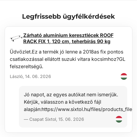
Karbantartás
Legfrissebb ügyfélkérdések
A tálca könnyen mosható, kialakítása lehetővé teszi az
alapkarbantartást hétköznapi tisztítószerekkel (pl. langyos vízzel és
nem agresszív, nem súrolószerrel). A tisztítás egyszerűen
Zárható alumínium keresztlécek ROOF
elvégezhető a járművön kívül, például kerti locsolócsővel.
RACK FIX 1, 120 cm, teherbírás 90 kg
Stabilitás
Üdvözlet.Ez a termék jó lenne a 2018as fix pontos
csatlakozással ellátott suzuki vitara kocsimhoz?GL
Az anyag minősége lehetővé teszi a tálca használatát széles
hőmérsékleti tartományban, -60°C-tól +80°C-ig, valamint jelentős
felszereltségű.
ellenállást biztosít az anyag öregedésével szemben UV-sugárzás
László, 14. 06. 2026
hatására.
Biztonság
Jó napot, az egyes autókat nem ismerjük.
A hipoallergén anyag lehetővé teszi a korlátlan használatot
Kérjük, válasszon a következő fájl
bármely járműben anélkül, hogy egészségügyi kockázatot
alapján:https://www.sixtol.hu/files/products_f
jelentene.
— Csapat Sixtol, 15. 06. 2026
Védelem
Előnyük a 4–6 cm magas perem (a jármű típusától függően),