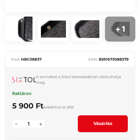
+ 1
Kód:
HBC08837
EAN:
8591673088379
A terméket a Sixtol kereskedőnél vásárolhatja
meg
Raktáron
5 900 Ft
beleértve az áfát
–
+
Vásárlás