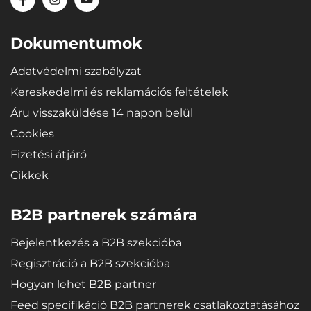
Anyagok
Újrahasznosítható, nagy ellenálló képességű és minőségi anyag - a
Dokumentumok
mikropórusos SBR gumi rendkívüli rugalmasságot biztosít a
tálcáknak, amely hajlításkor (pl. tároláskor) gondoskodik arról,
Adatvédelmi szabályzat
hogy a tálca visszanyerje eredeti alakját.
Kereskedelmi és reklamációs feltételek
Áru visszaküldése 14 napon belül
Cookies
Fizetési átjáró
Cikkek
B2B partnerek számára
Bejelentkezés a B2B szekcióba
Regisztráció a B2B szekcióba
Hogyan lehet B2B partner
Feed specifikáció B2B partnerek csatlakoztatásához