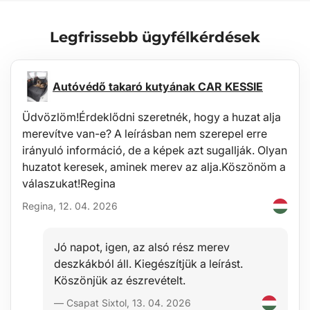
Európai Unió).
Legfrissebb ügyfélkérdések
Karbantartás
A csomagtértálca könnyen mosható, a szokásos karbantartásra
alkalmas általános tisztítószerekkel (pl. langyos vízzel, nem
agresszív, nem abrazív mosószerrel stb.). A tisztítást könnyen el
Autóvédő takaró kutyának CAR KESSIE
lehet végezni a járművön kívül, például kerti locsolócsővel.
Üdvözlöm!Érdeklődni szeretnék, hogy a huzat alja
Stabilitás
merevítve van-e? A leírásban nem szerepel erre
Az anyag minősége lehetővé teszi a tálca használatát széles
irányuló információ, de a képek azt sugallják. Olyan
hőmérsékleti tartományban -60°C-tól +80°C-ig, valamint jelentős
huzatot keresek, aminek merev az alja.Köszönöm a
ellenállást biztosít az anyag öregedésével szemben UV-sugárzás
válaszukat!Regina
hatására.
Regina, 12. 04. 2026
Biztonság
A hipoallergén anyag lehetővé teszi a tálca korlátozás nélküli
Jó napot, igen, az alsó rész merev
használatát bármely járműben, egészségügyi kockázatok nélkül.
deszkákból áll. Kiegészítjük a leírást.
Köszönjük az észrevételt.
Védelem
— Csapat Sixtol, 13. 04. 2026
Ezeknek a tálcáknak az előnye a 4-6 cm magas perem (a