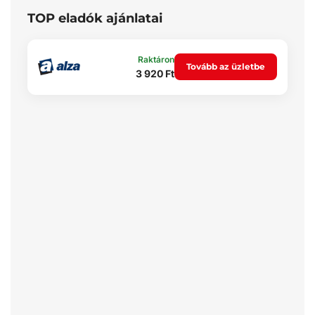
TOP eladók ajánlatai
Raktáron
Tovább az üzletbe
3 920 Ft