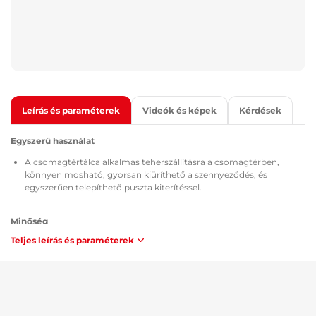
Leírás és paraméterek
Videók és képek
Kérdések
Egyszerű használat
A csomagtértálca alkalmas teherszállításra a csomagtérben,
könnyen mosható, gyorsan kiüríthető a szennyeződés, és
egyszerűen telepíthető puszta kiterítéssel.
Minőség
Teljes leírás és paraméterek
Minden csomagtértálca rendelkezik a TÜV Süd Czech
tanúsítványával, az alkalmazott anyag összetételére és
biztonságára vonatkozó MSDS dokumentummal, a Cseh
Köztársaság / Európai Unió előírásainak megfelelő ATEST 8SD
3401 típusengedéllyel, és éghetőség szempontjából megfelel a
ZM-A/10.70 módszertan követelményeinek (Cseh Köztársaság /