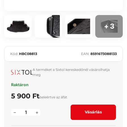
+ 3
Kód:
HBC08813
EAN:
8591673088133
A terméket a Sixtol kereskedőnél vásárolhatja
meg
Raktáron
5 900 Ft
beleértve az áfát
–
+
Vásárlás