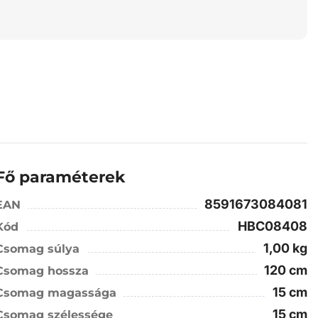
Fő paraméterek
8591673084081
EAN
HBC08408
Kód
1,00 kg
Csomag súlya
120 cm
Csomag hossza
15 cm
Csomag magassága
15 cm
Csomag szélessége