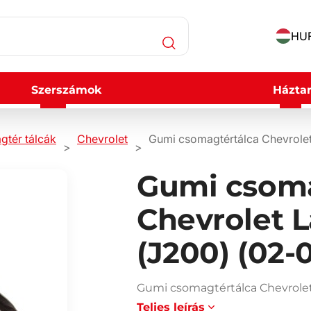
HUF
Szerszámok
Háztar
gtér tálcák
Chevrolet
Gumi csomagtértálca Chevrolet 
Gumi csoma
Chevrolet L
(J200) (02-
Gumi csomagtértálca Chevrolet 
Teljes leírás