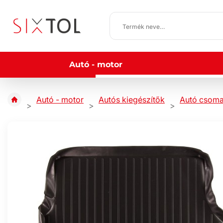
Autó - motor
Autó - motor
Autós kiegészítők
Autó csoma