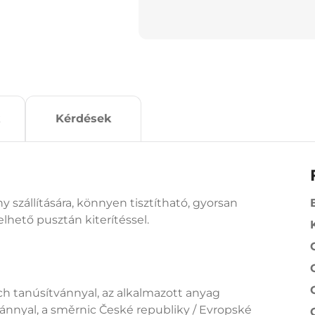
Kérdések
szállítására, könnyen tisztítható, gyorsan
lhető pusztán kiterítéssel.
h tanúsítvánnyal, az alkalmazott anyag
vánnyal, a směrnic České republiky / Evropské