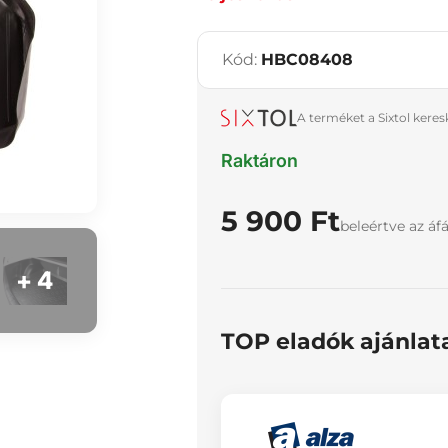
Kód:
HBC08408
A terméket a Sixtol kere
Raktáron
5 900 Ft
beleértve az áf
+ 4
TOP eladók ajánlat