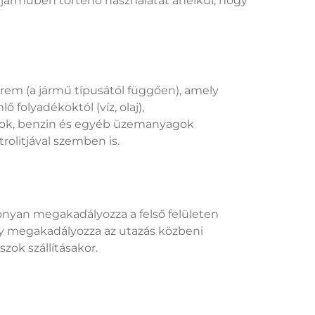
y járműben történő használatát anélkül, hogy
em (a jármű típusától függően), amely
folyadékoktól (víz, olaj),
olajok, benzin és egyéb üzemanyagok
olitjával szemben is.
onyan megakadályozza a felső felületen
ly megakadályozza az utazás közbeni
zok szállításakor.