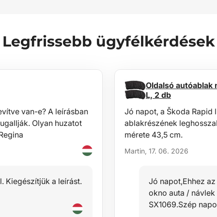
Legfrissebb ügyfélkérdések
Oldalsó autóablak
L, 2 db
vítve van-e? A leírásban
Jó napot, a Škoda Rapid l
ugallják. Olyan huzatot
ablakrészének leghossza
!Regina
mérete 43,5 cm.
Martin, 17. 06. 2026
 Kiegészítjük a leírást.
Jó napot,Ehhez az
okno auta / návlek
SX1069.Szép napo