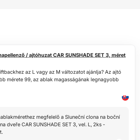
 napellenző / ajtóhuzat CAR SUNSHADE SET 3, méret
iftbackhez az L vagy az M változatot ajánlja? Az ajtó
bb mérete 99, az ablak magasságának legnagyobb
 ablakmérethez megfelelő a Sluneční clona na boční
 na dveře CAR SUNSHADE SET 3, vel. L, 2ks -
t.