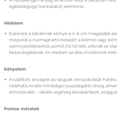
A hipoallergén anyag lehetővé teszi a tálca bármel
egészségügyi kockázatot jelentene.
Védelem
Ezeknek a tálcáknak előnye a 4–6 cm magasabb per
megvédi a csomagtartó belsejét a kiömlő vagy kiömlő 
szennyeződésektől, portól, hó tól stb.; ellenáll az 
beszivárgásának, és részben az akkumulátorok elektr
Kényelem
A szállított anyagok és tárgyak elmozdulását haték
található, kiváló minőségű csúszásgátló réteg, ame
elmozdulást – ideális segítség bevásárlások, poggyás
Pontos méretek