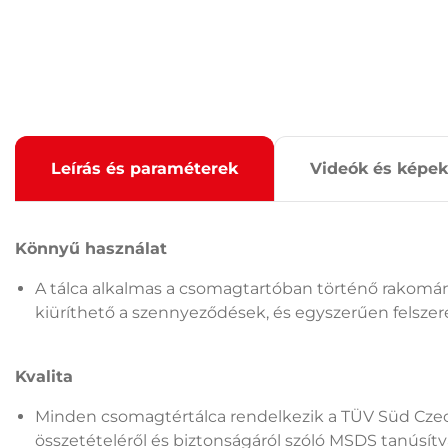
Leírás és paraméterek
Videók és képek
Könnyű használat
A tálca alkalmas a csomagtartóban történő rakomány 
kiüríthető a szennyeződések, és egyszerűen felszere
Kvalita
Minden csomagtértálca rendelkezik a TÜV Süd Czec
összetételéről és biztonságáról szóló MSDS tanúsít