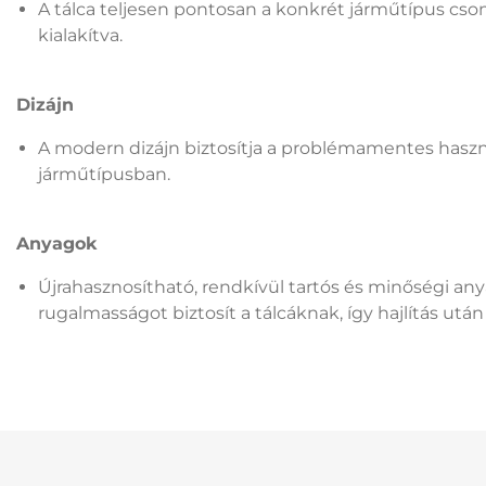
A tálca teljesen pontosan a konkrét járműtípus cs
kialakítva.
Dizájn
A modern dizájn biztosítja a problémamentes haszn
járműtípusban.
Anyagok
Újrahasznosítható, rendkívül tartós és minőségi an
rugalmasságot biztosít a tálcáknak, így hajlítás után 