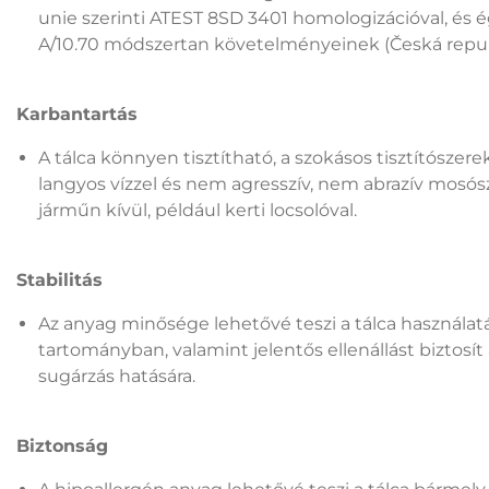
unie szerinti ATEST 8SD 3401 homologizációval, és
A/10.70 módszertan követelményeinek (Česká republ
Karbantartás
A tálca könnyen tisztítható, a szokásos tisztítószer
langyos vízzel és nem agresszív, nem abrazív mosósze
járműn kívül, például kerti locsolóval.
Stabilitás
Az anyag minősége lehetővé teszi a tálca használat
tartományban, valamint jelentős ellenállást biztos
sugárzás hatására.
Biztonság