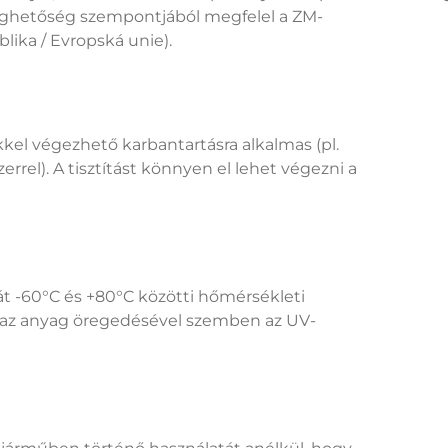
 éghetőség szempontjából megfelel a ZM-
ika / Evropská unie).
ekkel végezhető karbantartásra alkalmas (pl.
rrel). A tisztítást könnyen el lehet végezni a
át -60°C és +80°C közötti hőmérsékleti
ít az anyag öregedésével szemben az UV-