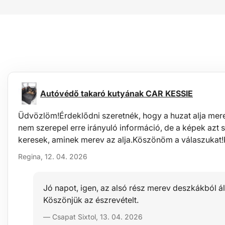
Autóvédő takaró kutyának CAR KESSIE
Üdvözlöm!Érdeklődni szeretnék, hogy a huzat alja mere
nem szerepel erre irányuló információ, de a képek azt s
keresek, aminek merev az alja.Köszönöm a válaszukat
Regina, 12. 04. 2026
Jó napot, igen, az alsó rész merev deszkákból áll.
Köszönjük az észrevételt.
— Csapat Sixtol, 13. 04. 2026