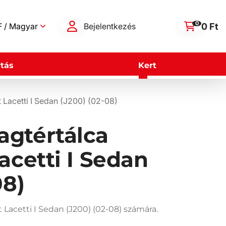
0
0 Ft
 / Magyar
Bejelentkezés
tás
Kert
Lacetti I Sedan (J200) (02-08)
gtértálca
acetti I Sedan
08)
Lacetti I Sedan (J200) (02-08) számára.