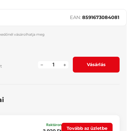
EAN:
8591673084081
skedőnél vásárolhatja meg
–
+
Vásárlás
át
ai
Raktáron
Tovább az üzletbe