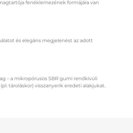
omagtartója fenéklemezének formájára van
álatot és elegáns megjelenést az adott
yag – a mikropórusos SBR gumi rendkívüli
(pl. tároláskor) visszanyerik eredeti alakjukat.