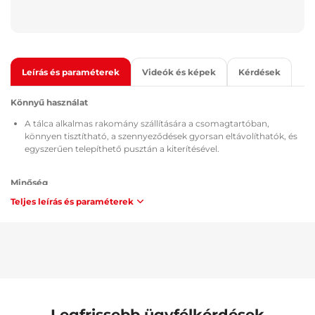
Leírás és paraméterek
Videók és képek
Kérdések
Könnyű használat
A tálca alkalmas rakomány szállítására a csomagtartóban,
könnyen tisztítható, a szennyeződések gyorsan eltávolíthatók, és
egyszerűen telepíthető pusztán a kiterítésével.
Minőség
Teljes leírás és paraméterek
Minden csomagtértálca rendelkezik a TÜV Süd Czech
tanúsítvánnyal, az anyag összetételére és biztonságára vonatkozó
MSDS igazolással, valamint a Cseh Köztársaság / Európai Unió
előírásainak megfelelő ATEST 8SD 3401 homologációval, és
megfelel a ZM-A/10.70 módszertan szerinti éghetőségi
követelményeknek is (Cseh Köztársaság / Európai Unió).
Karbantartás
Legfrissebb ügyfélkérdések