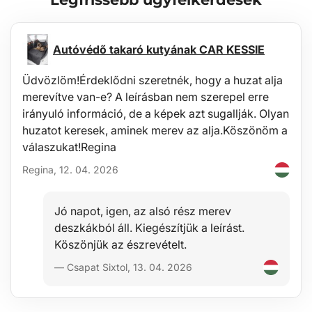
A tálca könnyen tisztítható, és alkalmas a hagyományos
tisztítószerekkel való rendszeres karbantartásra (pl. langyos víz és
nem agresszív, nem súroló hatású tisztítószer használata). A
tisztítás egyszerűen elvégezhető a járművön kívül is, pl. kerti
Autóvédő takaró kutyának CAR KESSIE
locsolóval.
Üdvözlöm!Érdeklődni szeretnék, hogy a huzat alja
Stabilitás
merevítve van-e? A leírásban nem szerepel erre
Az anyag minősége lehetővé teszi a tálca használatát -60°C és
irányuló információ, de a képek azt sugallják. Olyan
+80°C közötti hőmérsékleten, valamint nagy ellenállást biztosít az
huzatot keresek, aminek merev az alja.Köszönöm a
UV-sugárzás miatti öregedéssel szemben.
válaszukat!Regina
Regina, 12. 04. 2026
Biztonság
Az antiallergén anyag használata minden járműben teljesen
biztonságos, egészségügyi kockázat nélkül.
Jó napot, igen, az alsó rész merev
deszkákból áll. Kiegészítjük a leírást.
Védelem
Köszönjük az észrevételt.
Ezen tálcák előnye a 4–6 cm magas perem (járműtípustól
— Csapat Sixtol, 13. 04. 2026
függően), amely megvédi a csomagtér belsejét a kifolyó
folyadékoktól (víz, olaj), szennyeződésektől, portól, hótól stb.,
ellenálló az olajjal, benzinnel és más üzemanyaggal való
átszivárgással, valamint részben az akkumulátor elektrolitjával