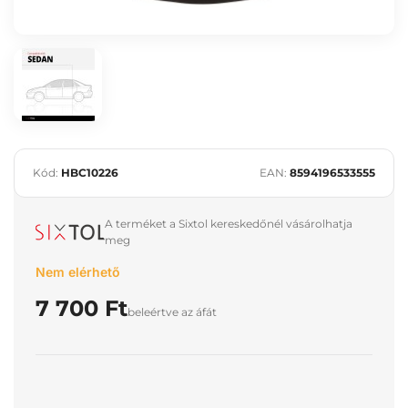
Kód:
HBC10226
EAN:
8594196533555
A terméket a Sixtol kereskedőnél vásárolhatja
meg
Nem elérhető
7 700 Ft
beleértve az áfát