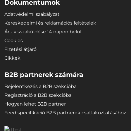
így a tálca hajlítás (pl. tárolás) után visszanyeri eredeti formáját.
Dokumentumok
Adatvédelmi szabályzat
Kereskedelmi és reklamációs feltételek
Áru visszaküldése 14 napon belül
Cookies
Fizetési átjáró
Cikkek
B2B partnerek számára
Bejelentkezés a B2B szekcióba
Regisztráció a B2B szekcióba
Hogyan lehet B2B partner
Feed specifikáció B2B partnerek csatlakoztatásához