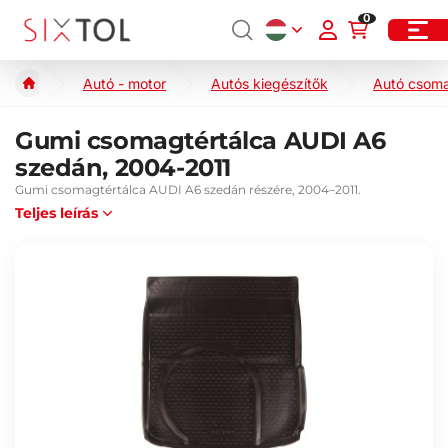
0
Autó - motor
Autós kiegészítők
Autó csoma
Gumi csomagtértálca AUDI A6
szedán, 2004-2011
Gumi csomagtértálca AUDI A6 szedán részére, 2004–2011.
Teljes leírás