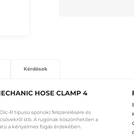
Kérdések
z MECHANIC HOSE CLAMP 4
 Clic-R típusú sponok) felszerelésére és
gőcsövekről stb. A rugónak köszönhetően a
atú a kényelmes fogás érdekében.