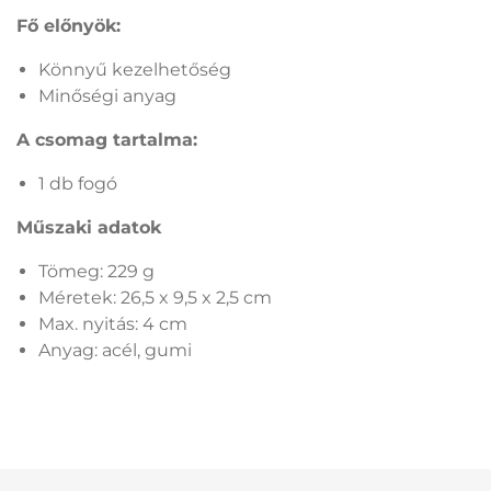
Fő előnyök:
Könnyű kezelhetőség
Minőségi anyag
A csomag tartalma:
1 db fogó
Műszaki adatok
Tömeg: 229 g
Méretek: 26,5 x 9,5 x 2,5 cm
Max. nyitás: 4 cm
Anyag: acél, gumi