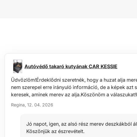
Autóvédő takaró kutyának CAR KESSIE
Üdvözlöm!Érdeklődni szeretnék, hogy a huzat alja mere
nem szerepel erre irányuló információ, de a képek azt s
keresek, aminek merev az alja.Köszönöm a válaszukat
Regina, 12. 04. 2026
Jó napot, igen, az alsó rész merev deszkákból áll.
Köszönjük az észrevételt.