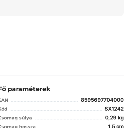
Fő paraméterek
8595697704000
EAN
SX1242
Kód
0,29 kg
Csomag súlya
1,5 cm
Csomag hossza