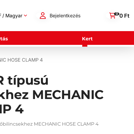
0
0 Ft
 / Magyar
Bejelentkezés
tás
Kert
ANIC HOSE CLAMP 4
R típusú
ekhez MECHANIC
P 4
 csőbilincsekhez MECHANIC HOSE CLAMP 4