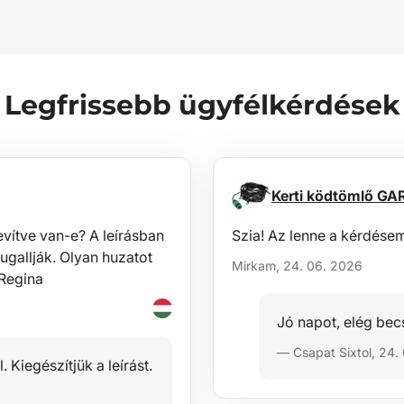
Legfrissebb ügyfélkérdések
Kerti ködtömlő G
vítve van-e? A leírásban
Szia! Az lenne a kérdésem
ugallják. Olyan huzatot
Mirkam, 24. 06. 2026
!Regina
Jó napot, elég bec
— Csapat Sixtol, 24.
 Kiegészítjük a leírást.