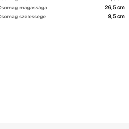
26,5 cm
Csomag magassága
9,5 cm
Csomag szélessége