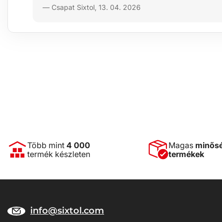
— Csapat Sixtol, 13. 04. 2026
Több mint
4 000
Magas
minős
termék készleten
termékek
info@sixtol.com