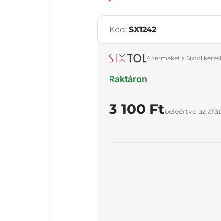
Kód:
SX1242
A terméket a Sixtol kere
Raktáron
3 100 Ft
beleértve az áfát