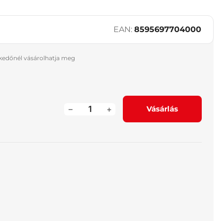
EAN:
8595697704000
skedőnél vásárolhatja meg
–
+
Vásárlás