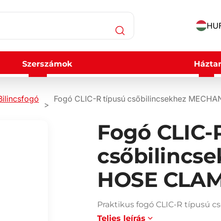
HUF
Szerszámok
Háztar
Bilincsfogó
Fogó CLIC-R típusú csőbilincsekhez MECH
Fogó CLIC-
csőbilincs
HOSE CLAM
Praktikus fogó CLIC-R típusú
Teljes leírás