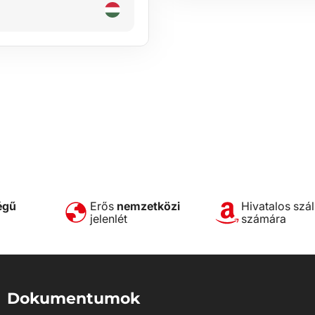
égű
Erős
nemzetközi
Hivatalos szál
jelenlét
számára
Dokumentumok