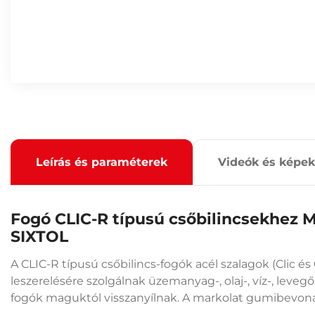
Leírás és paraméterek
Videók és képek
Fogó CLIC-R típusú csőbilincsekhe
SIXTOL
A CLIC-R típusú csőbilincs-fogók acél szalagok (Clic és
leszerelésére szolgálnak üzemanyag-, olaj-, víz-, leve
fogók maguktól visszanyílnak. A markolat gumibevon