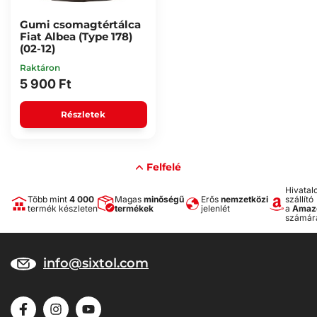
Gumi csomagtértálca
Fiat Albea (Type 178)
(02-12)
Raktáron
5 900 Ft
Részletek
Felfelé
Hivatal
Több mint
4 000
Magas
minőségű
Erős
nemzetközi
szállító
termék készleten
termékek
jelenlét
a
Amaz
számár
info@sixtol.com