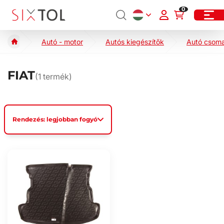
0
Autó - motor
Autós kiegészítők
Autó csoma
FIAT
(
1
termék)
Rendezés: legjobban fogyó