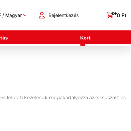
0
0 Ft
 / Magyar
Bejelentkezés
tás
Kert
es felületi kezelésük megakadályozza az elcsúszást és