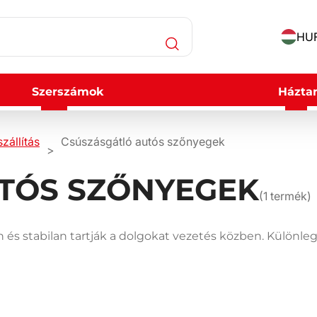
HUF
Szerszámok
Háztar
zállítás
Csúszásgátló autós szőnyegek
TÓS SZŐNYEGEK
(
1
termék)
és stabilan tartják a dolgokat vezetés közben. Különleg