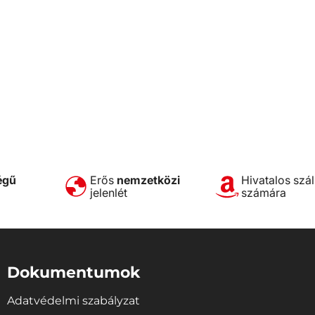
égű
Erős
nemzetközi
Hivatalos szál
jelenlét
számára
Dokumentumok
Adatvédelmi szabályzat