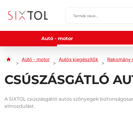
Autó - motor
Autó - motor
Autós kiegészítők
Rakomány s
CSÚSZÁSGÁTLÓ AU
A SIXTOL csúszásgátló autós szőnyegek biztonságosan 
elmozdulást.