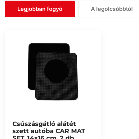
Legjobban fogyó
A legolcsóbbtól
Csúszásgátló alátét
szett autóba CAR MAT
SET, 14x16 cm, 2 db