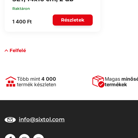
Raktáron
Részletek
1 400 Ft
Felfelé
Több mint
4 000
Magas
minős
termék készleten
termékek
info@sixtol.com