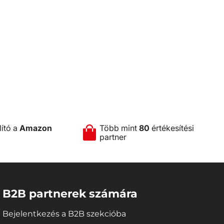
lító a
Amazon
Több mint
80
értékesítési
partner
B2B partnerek számára
Bejelentkezés a B2B szekcióba