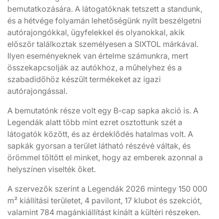
bemutatkozására. A látogatóknak tetszett a standunk,
és a hétvége folyamán lehetőségünk nyílt beszélgetni
autórajongókkal, ügyfelekkel és olyanokkal, akik
először találkoztak személyesen a SIXTOL márkával.
Ilyen eseményeknek van értelme számunkra, mert
összekapcsolják az autókhoz, a műhelyhez és a
szabadidőhöz készült termékeket az igazi
autórajongással.
A bemutatónk része volt egy B-cap sapka akció is. A
Legendák alatt több mint ezret osztottunk szét a
látogatók között, és az érdeklődés hatalmas volt. A
sapkák gyorsan a terület látható részévé váltak, és
örömmel töltött el minket, hogy az emberek azonnal a
helyszínen viselték őket.
A szervezők szerint a Legendák 2026 mintegy 150 000
m² kiállítási területet, 4 pavilont, 17 klubot és szekciót,
valamint 784 magánkiállítást kínált a kültéri részeken.