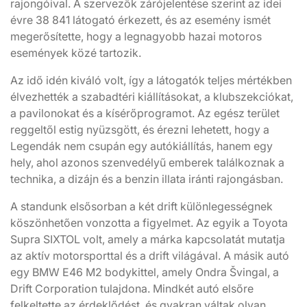
rajongóival. A szervezők zárójelentése szerint az idei
évre 38 841 látogató érkezett, és az esemény ismét
megerősítette, hogy a legnagyobb hazai motoros
események közé tartozik.
Az idő idén kiváló volt, így a látogatók teljes mértékben
élvezhették a szabadtéri kiállításokat, a klubszekciókat,
a pavilonokat és a kísérőprogramot. Az egész terület
reggeltől estig nyüzsgött, és érezni lehetett, hogy a
Legendák nem csupán egy autókiállítás, hanem egy
hely, ahol azonos szenvedélyű emberek találkoznak a
technika, a dizájn és a benzin illata iránti rajongásban.
A standunk elsősorban a két drift különlegességnek
köszönhetően vonzotta a figyelmet. Az egyik a Toyota
Supra SIXTOL volt, amely a márka kapcsolatát mutatja
az aktív motorsporttal és a drift világával. A másik autó
egy BMW E46 M2 bodykittel, amely Ondra Švingal, a
Drift Corporation tulajdona. Mindkét autó elsőre
felkeltette az érdeklődést, és gyakran váltak olyan