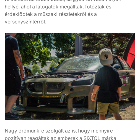
hellyé, ahol a látogatók megálltak, fotóztak és
érdeklődtek a műszaki részletekről és a
versenyszíntérről.
Nagy örömünkre szolgált az is, hogy mennyire
pozitívan reagáltak az emberek a SIXTOL márka