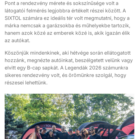
Pont a rendezvény mérete és sokszínűsége volt a
látogatói felmérés legjobbra értékelt részei között. A
SIXTOL számára ez ideális tér volt megmutatni, hogy a
márka nemcsak a garázsokba és műhelyekbe tartozik,
hanem azok közé az emberek közé is, akik igazán élik
az autókat.
Köszönjük mindenkinek, aki hétvége során ellátogatott
hozzánk, megnézte autóinkat, beszélgetett velünk vagy
elvitt egy B-cap sapkát. A Legendák 2026 számunkra
sikeres rendezvény volt, és örömünkre szolgál, hogy
részesei lehettünk.