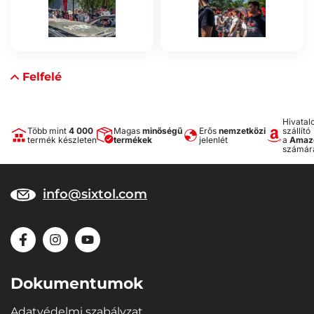
Felfelé
Hivatal
Több mint
4 000
Magas
minőségű
Erős
nemzetközi
szállító
termék készleten
termékek
jelenlét
a
Amaz
számár
info@sixtol.com
Dokumentumok
Adatvédelmi szabályzat