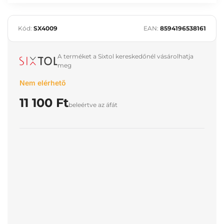
Kód:
SX4009
EAN:
8594196538161
A terméket a Sixtol kereskedőnél vásárolhatja
meg
Nem elérhető
11 100 Ft
beleértve az áfát