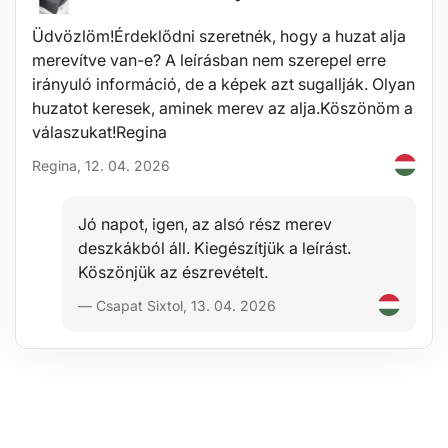
Ezen diffúzor működtetéséhez nincs szükség vattapálcikára
Műszaki adatok:
Üdvözlöm!Érdeklődni szeretnék, hogy a huzat alja
merevítve van-e? A leírásban nem szerepel erre
Tartály űrtartalma: 500 ml
Üzemi feszültség: DC 24 V/0,5 A / 220-240 V 50/60 Hz
irányuló információ, de a képek azt sugallják. Olyan
Teljesítmény: 12 W
huzatot keresek, aminek merev az alja.Köszönöm a
Ultrahang frekvencia: 2,4 MHz
válaszukat!Regina
Méretek: 12,5 x 20 x 20 cm
Párologtatás: 45-60 ml/óra
Regina, 12. 04. 2026
Hatótér: 12-20 m2
Zajszint: 35 dB
Anyag: PP (polipropilén), ABS
Jó napot, igen, az alsó rész merev
Diffúzor üzemmódok: 1H, 2H, 3H, ON folyamatos üzem
Tápkábel hossza: 156,5 cm
deszkákból áll. Kiegészítjük a leírást.
Szín: fehér fa
Köszönjük az észrevételt.
A csomag tartalma:
— Csapat Sixtol, 13. 04. 2026
1x diffúzor
1x mérőpohár a vízhez
1x hálózati adapter
1x tisztító kefe
Használat:
Vegye le a diffúzor fedelét