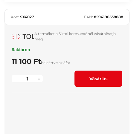
Kód:
SX4027
EAN:
8594196538888
A terméket a Sixtol kereskedőnél vásárolhatja
meg
Raktáron
11 100 Ft
beleértve az áfát
–
+
Vásárlás