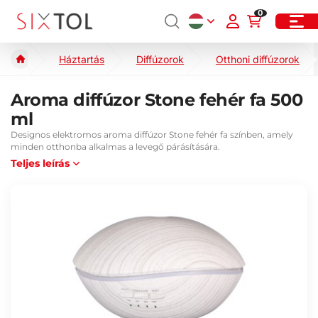
0
Háztartás
Diffúzorok
Otthoni diffúzorok
Aroma diffúzor Stone fehér fa 500
ml
Designos elektromos aroma diffúzor Stone fehér fa színben, amely
minden otthonba alkalmas a levegő párásítására.
Teljes leírás