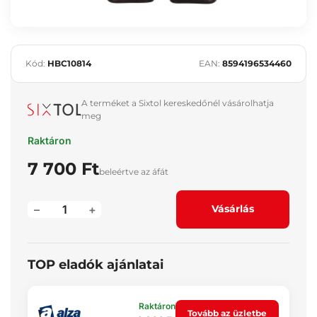
Kód:
HBC10814
EAN:
8594196534460
A terméket a Sixtol kereskedőnél vásárolhatja
meg
Raktáron
7 700 Ft
beleértve az áfát
–
+
Vásárlás
TOP eladók ajánlatai
Raktáron
Tovább az üzletbe