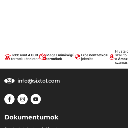
Hivatal
Több mint
4 000
Magas
minőségű
Erős
nemzetközi
szállító
termék készleten
termékek
jelenlét
a
Amaz
számár
info@sixtol.com
Dokumentumok