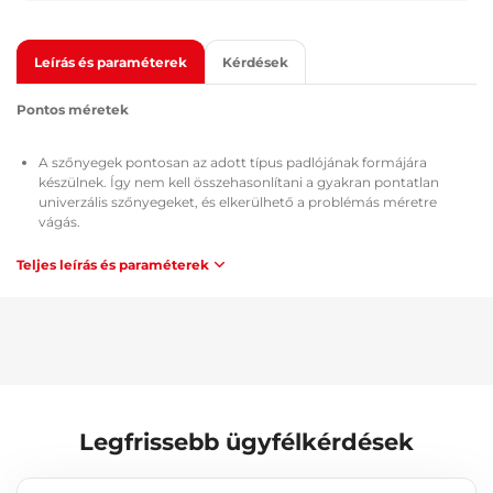
Leírás és paraméterek
Kérdések
Pontos méretek
A szőnyegek pontosan az adott típus padlójának formájára
készülnek. Így nem kell összehasonlítani a gyakran pontatlan
univerzális szőnyegeket, és elkerülhető a problémás méretre
vágás.
Teljes leírás és paraméterek
Használat
A szőnyegek könnyen moshatók, gyorsan kiüríthetők a
szennyeződések, és egyszerű telepítés.
Anyag
A nagy kopásállóságú gumi magas rugalmasságot biztosít a
szőnyegeknek, amely gondoskodik arról, hogy hajlítás (pl. tárolás)
Legfrissebb ügyfélkérdések
után a szőnyegek visszanyerjék eredeti formájukat.