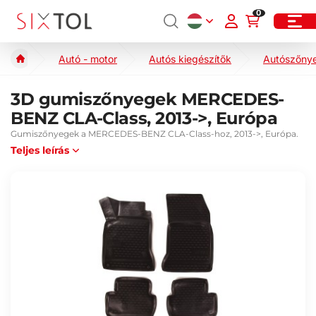
0
Autó - motor
Autós kiegészítők
Autószőny
3D gumiszőnyegek MERCEDES-
BENZ CLA-Class, 2013->, Európa
Gumiszőnyegek a MERCEDES-BENZ CLA-Class-hoz, 2013->, Európa.
Teljes leírás