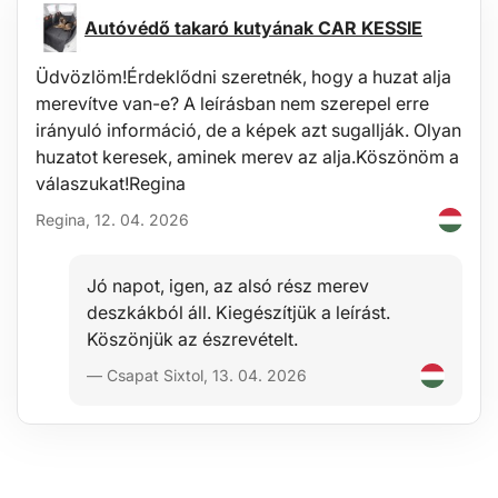
Védelem
Autóvédő takaró kutyának CAR KESSIE
Ezeknek a szőnyegeknek az előnye a megemelt perem, amely
megvédi a jármű belterét a szemcsés anyagok (homok, föld)
Üdvözlöm!Érdeklődni szeretnék, hogy a huzat alja
kiömlésétől vagy folyadékok (víz), szennyeződések, por, hó stb.
merevítve van-e? A leírásban nem szerepel erre
bejutásától; ellenállnak az olajok, benzin beszivárgásának és
részben az akkumulátorok elektrolitjának is.
irányuló információ, de a képek azt sugallják. Olyan
huzatot keresek, aminek merev az alja.Köszönöm a
Kényelem
válaszukat!Regina
A szőnyegek kellemetlen elcsúszását a padlón vagy a pedálok alá
Regina, 12. 04. 2026
felgyűrődését hatékonyan megakadályozza a szőnyegek alsó
oldalán található speciális csúszásgátló kialakítás, amely könnyen
rögzíthető az eredeti padlóborításhoz.
Jó napot, igen, az alsó rész merev
deszkákból áll. Kiegészítjük a leírást.
Karbantartás
Köszönjük az észrevételt.
A szőnyegek könnyen moshatók, szabványos karbantartásra
— Csapat Sixtol, 13. 04. 2026
alakítva általános tisztítószerekkel (pl. langyos vízzel és nem
agresszív, nem abrazív mosószerrel). A tisztítást könnyen el lehet
végezni a járművön kívül. A szennyeződések rendszeres kiürítése
szintén egyszerű, néhány másodperc alatt elvégezhető.