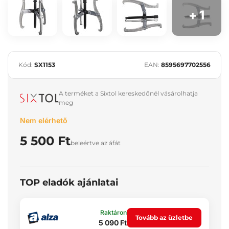
+ 1
Kód:
SX1153
EAN:
8595697702556
A terméket a Sixtol kereskedőnél vásárolhatja
meg
Nem elérhető
5 500 Ft
beleértve az áfát
TOP eladók ajánlatai
Raktáron
Tovább az üzletbe
5 090 Ft