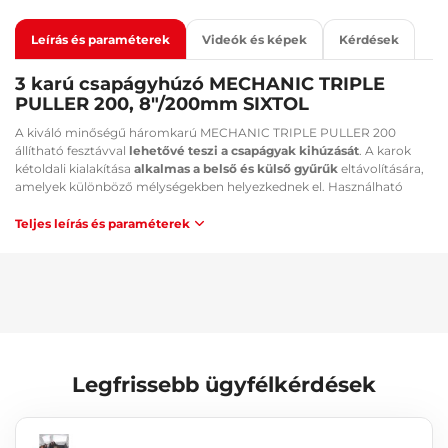
Leírás és paraméterek
Videók és képek
Kérdések
3 karú csapágyhúzó MECHANIC TRIPLE
PULLER 200, 8"/200mm SIXTOL
A kiváló minőségű háromkarú MECHANIC TRIPLE PULLER 200
állítható fesztávval
lehetővé teszi a csapágyak kihúzását
. A karok
kétoldali kialakítása
alkalmas a belső és külső gyűrűk
eltávolítására,
amelyek különböző mélységekben helyezkednek el. Használható
féktárcsák, fogaskerekek vagy rotorok kihúzására is. Masszív kivitel
biztosítja a hosszú élettartamot.
Teljes leírás és paraméterek
Fő előnyök:
Könnyű használat
Külső és belső csapágyakhoz
Alkalmazás:
Csapágyak kihúzása
Legfrissebb ügyfélkérdések
Féktárcsák kihúzása
Fogaskerekek kihúzása
Rotorok kihúzása