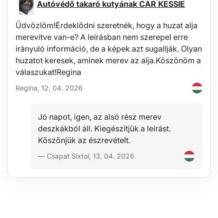
A csomag tartalma:
Autóvédő takaró kutyának CAR KESSIE
1x kihúzó
Üdvözlöm!Érdeklődni szeretnék, hogy a huzat alja
Műszaki adatok
merevítve van-e? A leírásban nem szerepel erre
Csomag méretei: 24 x 9 x 4,5 cm
irányuló információ, de a képek azt sugallják. Olyan
Munkatartomány: 200mm
huzatot keresek, aminek merev az alja.Köszönöm a
Csavar hossza: 22 cm
válaszukat!Regina
Anyag: acél
Regina, 12. 04. 2026
Jó napot, igen, az alsó rész merev
deszkákból áll. Kiegészítjük a leírást.
Köszönjük az észrevételt.
— Csapat Sixtol, 13. 04. 2026