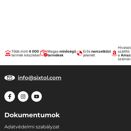
Hivatal
Több mint
4 000
Magas
minőségű
Erős
nemzetközi
szállító
termék készleten
termékek
jelenlét
a
Amaz
számár
info@sixtol.com
Dokumentumok
Adatvédelmi szabályzat